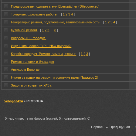
Предпусковые подогреватели Eberspächer (Эберспехер)
Токарные, фрезерные работы.
[
1
2
3
4
]
Генераторы: ремонт, подключение, взаимозаменяемость.
[
1
2
3
4
]
Кузовной ремонт
[
1
2
3
…
8
]
Вопросы JEEPоводам.
Ищу шкив насоса ГУР ШНКФ широкий.
Коробка передач. Ремонт, замена, тюнинг.
[
1
2
3
]
Ремонт головки и блока двс
Антикор в Вологде
Нужен сварщик на ремонт и усиление рамы Паджеро 2!
Защита от вскрытия УАЗа.
Vologda4x4
» РЕМЗОНА
0 чел. читают этот форум (гостей: 0, пользователей: 0)
Первая ← Предыдущая |