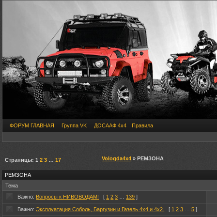
ФОРУМ ГЛАВНАЯ
Группа VK
ДОСААФ 4х4
Правила
Vologda4x4
» РЕМЗОНА
Страницы:
1
2
3
…
17
РЕМЗОНА
Тема
Важно:
Вопросы к НИВОВОДАМ!
[
1
2
3
…
139
]
Важно:
Эксплуатация Соболь, Баргузин и Газель 4х4 и 4х2.
[
1
2
3
…
5
]