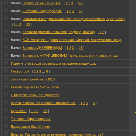
Важно:
Вопросы к УАЗОВОДАМ.
[
1
2
3
…
55
]
Важно:
Знатокам Ленд Крузеров.
[
1
2
3
…
5
]
Важно:
Любителям внедорожников Mitsubishi (Pajero/Montero, Sport, L200)
[
1
2
3
…
39
]
Важно:
Запчасти (помощь в выборе, подборе, поиске)
[
1
2
]
Важно:
ВСЯ Электрика! Дополнительная. Силовая. Аккумуляторы и т.д.
Важно:
Вопросы ДИЗЕЛЕВОДАМ
[
1
2
3
…
15
]
Важно:
Вопросы к КИТАЙЦЕВОДАМ ( диир, сафе, вингл, ховер и т.д.)
Ищем что-то вроде сервиса для переделки вездехода.
Пескоструй
[
1
2
3
…
6
]
замена двигателя ваз 21013
Ремонт пер.моста Suzuki Jimni
Отверстие большого диаметра
Масла, смазки назначение и применение.
[
1
2
3
…
6
]
Курс Авто
[
1
2
3
…
32
]
Топливо: общие вопросы.
Владельцам Suzuki Jimni
Вологда. Где занимаются ремонтом тормозных суппортов?