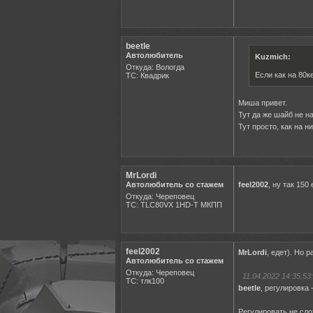
beetle
Автолюбитель
Kuzmich:
Откуда: Вологда
Если как на 80к
ТС: Квадрик
Миша привет.
Тут да же шайб не на
Тут просто, как на ни
MrLordi
Автолюбитель со стажем
feel2002
, ну так 150
Откуда: Череповец
ТС: TLC80VX 1HD-T МКПП
feel2002
MrLordi
, едет). Но 
Автолюбитель со стажем
Откуда: Череповец
11.04.2022 14:35:53:
ТС: тлк100
beetle
, регулировка
Регулировать не сло