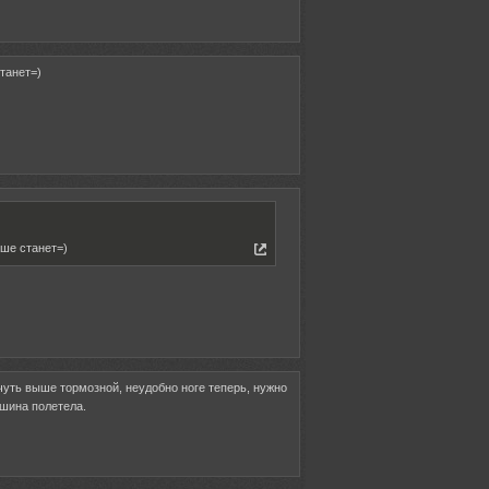
танет=)
чше станет=)
чуть выше тормозной, неудобно ноге теперь, нужно
ашина полетела.