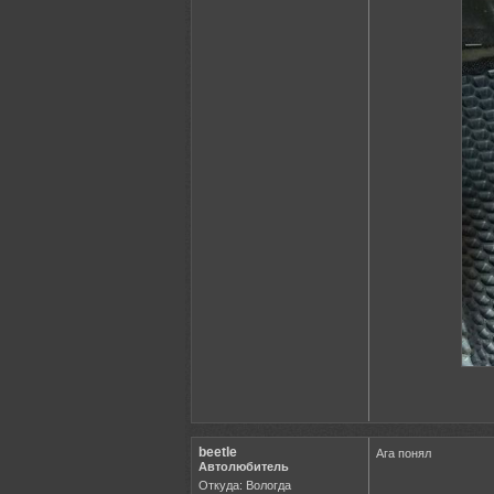
beetle
Ага понял
Автолюбитель
Откуда: Вологда