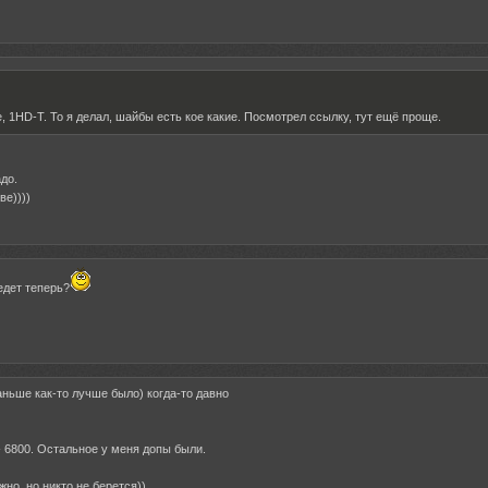
е, 1HD-T. То я делал, шайбы есть кое какие. Посмотрел ссылку, тут ещё проще.
до.
ве))))
 едет теперь?
раньше как-то лучше было) когда-то давно
 - 6800. Остальное у меня допы были.
жно, но никто не берется))