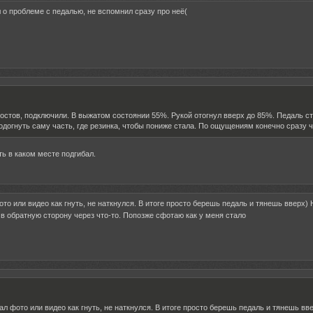
л о проблеме с педалью, не вспомнил сразу про неё(
ностов, подключили. В выжатом состоянии 55%. Рукой отогнул вверх до 85%. Педаль с
одогнуть саму часть, где резинка, чтобы пониже стала. По ощущениям конечно сразу 
ь в каком месте подгибал.
фото или видео как гнуть, не наткнулся. В итоге просто берешь педаль и тянешь вверх
 в обратную сторону через что-то. Попозже сфотаю как у меня стало
кал фото или видео как гнуть, не наткнулся. В итоге просто берешь педаль и тянешь в