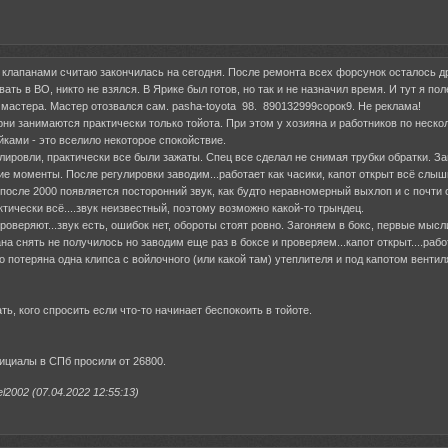
клапанами считаю закончилась на сегодня. После ремонта всех форсунок осталось др
ать в ВО, никто не взялся. В Ярике был готов, но так и не назначил время. И тут я п
 мастера. Мастер отозвался сам. pasha-toyota 98. 890132999сорок9. Не реклама!
рни занимаются практически только тойота. При этом у хозияна и работников по нескол
ками - это вселило некоторое спокойствие.
улировли, практически все были зажаты. Спец все сделал не снимая трубки обратки. Заг
е моменты. После регулировки заводим...работает как часики, капот открыт всё слы
после 2000 появляется посторонний звук, как будто неравномерный выхлоп и с почти 
тически всё....звук неизвестный, поэтому возможно какой-то трындец.
проверяют...звук есть, ошибок нет, обороты стоят ровно. Загоняем в бокс, первые мыс
ана снять не получилось но заводим еще раз в боксе и проверяем...капот открыт....раб
то потеряна одна клипса с войлочного (или какой там) утеплителя и под капотом венти
ть, кого спросить если что-то начинает беспокоить в тойоте.
ициалы в СПб просили от 26800.
2002 (07.04.2022 12:55:13)