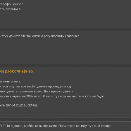
 телефон указал.
ать скататься.
а этих двигателях так сложно регулировать клапана?
u/l/521170436784915410/
о ничего нету.
ться и купил все необходимые прокладки и т.д.
но сделать - сложнее всего. Да и время - деньги.
лировку отдал feel2002 всего 8 тыр - тут я да же места искать не буду.
le (07.04.2022 16:38:46)
HD-T. То я делал, шайбы есть кое какие. Посмотрел ссылку, тут ещё проще.