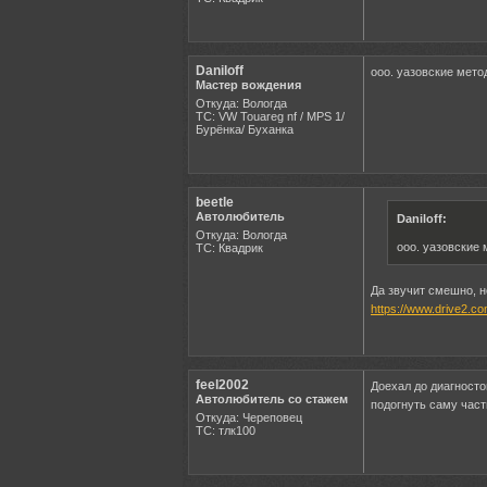
Daniloff
ооо. уазовские мето
Мастер вождения
Откуда: Вологда
ТС: VW Touareg nf / MPS 1/
Бурёнка/ Буханка
beetle
Автолюбитель
Daniloff:
Откуда: Вологда
ооо. уазовские 
ТС: Квадрик
Да звучит смешно, н
https://www.drive2.c
feel2002
Доехал до диагносто
Автолюбитель со стажем
подогнуть саму част
Откуда: Череповец
ТС: тлк100