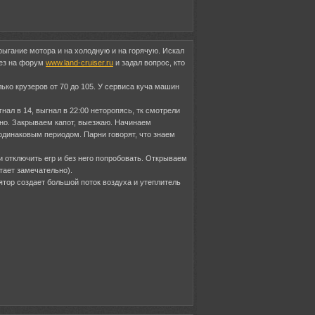
ыгание мотора и на холодную и на горячую. Искал
олез на форум
www.land-cruiser.ru
и задал вопрос, кто
ько крузеров от 70 до 105. У сервиса куча машин
нал в 14, выгнал в 22:00 неторопясь, тк смотрели
шно. Закрываем капот, выезжаю. Начинаем
одинаковым периодом. Парни говорят, что знаем
ли отключить егр и без него попробовать. Открываем
отает замечательно).
лятор создает большой поток воздуха и утеплитель