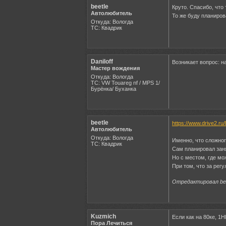
beetle
Круто. Спасибо, что
Автолюбитель
То же буду планиров
Откуда: Вологда
ТС: Квадрик
Daniloff
Возникает вопрос: н
Мастер вождения
Откуда: Вологда
ТС: VW Touareg nf / MPS 1/
Бурёнка/ Буханка
beetle
https://www.drive2.r
Автолюбитель
Откуда: Вологда
Именно, что сложног
ТС: Квадрик
Сам планировал заня
Но с местом, где мож
При том, что за регу
Отредактировал beet
Kuzmich
Если как на 80ке, 1
Пора Лечиться