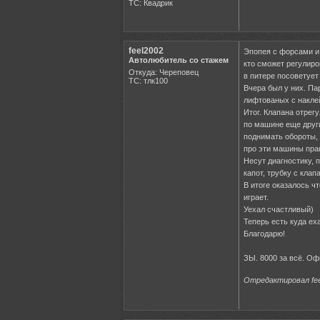
ТС: Квадрик
feel2002
Эпопея с форсами и 
Автолюбитель со стажем
кто сможет регулиров
Откуда: Череповец
в питере посоветует
ТС: тлк100
Вчера был у них. Па
лифтованых с наклей
Итог. Клапана отрег
по машине еще други
поднимать обороты, 
про эти машины прак
Несут диагностику, 
капот, трубку с клап
В итоге оказалось ч
играет.
Уехал счастливый)
Теперь есть куда еха
Благодарю!
ЗЫ. 8000 за всё. Оф
Отредактировал feel