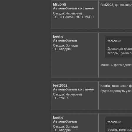
MrLordi
feel2002
, да, слыша
Автолюбитель со стажем
Откуда: Череповец
ТС: TLC80VX 1HD-T МКПП
beetle
Автолюбитель
feel2002:
Откуда: Вологда
Доехал до диаг
ТС: Квадрик
теперь, нужно п
Можешь фото сделат
feel2002
beetle
, тоже искал 
Автолюбитель со стажем
будет подогнуть уже
Откуда: Череповец
ТС: тлк100
beetle
Автолюбитель
feel2002:
Откуда: Вологда
beetle
, тоже ис
ТС: Квадрик