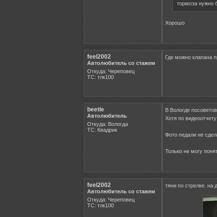
тормоза нужно б
Хорошо
feel2002
Где можно клапана п
Автолюбитель со стажем
Откуда: Череповец
ТС: тлк100
beetle
В Вологде посоветов
Автолюбитель
Хотя по видеоотчету
Откуда: Вологда
ТС: Квадрик
Фото педали не сдел
Только не могу поня
feel2002
тяни по стрелке. на
Автолюбитель со стажем
Откуда: Череповец
ТС: тлк100