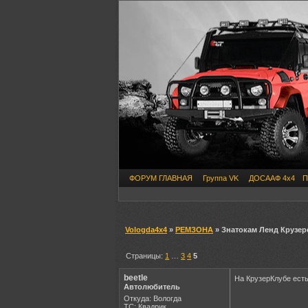
ФОРУМ ГЛАВНАЯ
Группа VK
ДОСААФ 4х4
П
Vologda4x4
»
РЕМЗОНА
» Знатокам Ленд Крузер
Страницы:
1
…
3
4
5
beetle
На КрузерКлубе есть
Автолюбитель
Откуда: Вологда
ТС: Квадрик