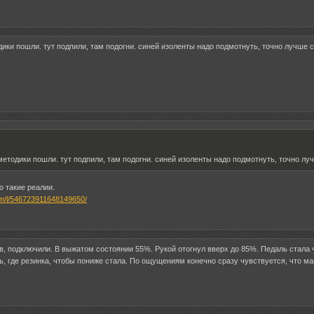
дики пошли. тут подпили, там подогни. синей изоленты надо подмотнуть, точно лучше с
методики пошли. тут подпили, там подогни. синей изоленты надо подмотнуть, точно лу
о такие реалии.
om/l/546723911648149650/
в, подключили. В выжатом состоянии 55%. Рукой отогнул вверх до 85%. Педаль стала 
ь, где резинка, чтобы пониже стала. По ощущениям конечно сразу чувствуется, что м