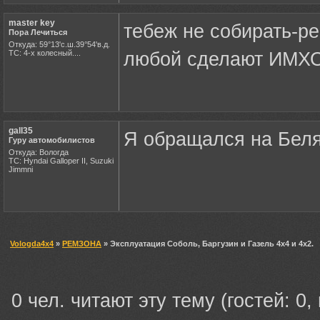
master key
тебеж не собирать-ре
Пора Лечиться
Откуда: 59°13'с.ш.39°54'в.д.
ТС: 4-х колесный....
любой сделают ИМХО
gall35
Я обращался на Беля
Гуру автомобилистов
Откуда: Вологда
ТС: Hyndai Galloper II, Suzuki
Jimmni
Vologda4x4
»
РЕМЗОНА
» Эксплуатация Соболь, Баргузин и Газель 4х4 и 4х2.
0 чел. читают эту тему (гостей: 0,