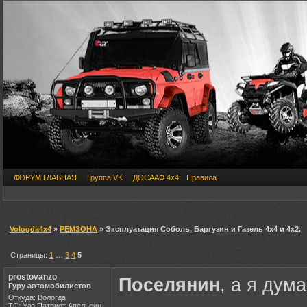
ФОРУМ ГЛАВНАЯ
Группа VK
ДОСААФ 4х4
Правила
Vologda4x4
»
РЕМЗОНА
» Эксплуатация Соболь, Баргузин и Газель 4х4 и 4х2.
Страницы:
1
…
3
4
5
prostovanzo
Поселянин
, а я дум
Гуру автомобилистов
Откуда: Вологда
ТС: Уаз Патриот Апельсин