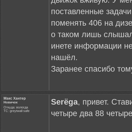
движок вживую. У мен
поставленные задачи
поменять 406 на дизе
о таком лишь слышали
инете информации не 
нашёл.
Заранее спасибо тому
Макс Хантер
Serёga
, привет. Ста
Новичок
Откуда: вологда
ТС: greytwall safe
четыре два 88 четыре