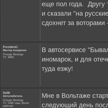
еще пол года. Другу
и сказали "на русски
сдохнет за воторами 
President1
В автосервисе "Бывал
Мастер вождения
Откуда: Вологда
ТС: ММС
иномарок, и для отеч
туда езжу!
Gafik
Мне в Вольтаже стар
Автолюбитель
Откуда: Вологда
ТС: GMC-наш, Волга-
следующий день посл
рабочая