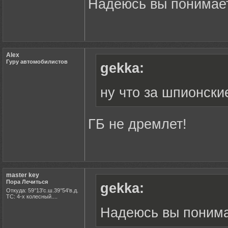
Надеюсь вы понимает
Alex
Гуру автомобилистов
gekka:
ну что за шпионские
ГБ не дремлет!
master key
Пора Лечиться
gekka:
Откуда: 59°13'с.ш.39°54'в.д.
ТС: 4-х колесный....
Надеюсь вы понимае