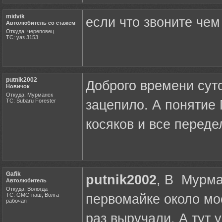
midvik
если что звоните чем
Автолюбитель со стажем
Откуда: череповец
ТС: уаз 3153
putnik2002
Доброго времени суто
Новичок
Откуда: Мурманск
ТС: Subaru Forester
зацепило. А понятие
косяков и все переде
Gafik
putnik2002
, В Мурма
Автолюбитель
Откуда: Вологда
ТС: GMC-наш, Волга-
первомайке около мо
рабочая
раз выручали. А тут 