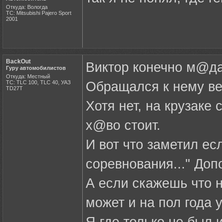
Откуда: Вологда
ТС: Mitsubishi Pajero Sport
2001
BackOut
Виктор конечно м@дак
Гуру автомобилистов
Откуда: Местный
ТС: TLC 100, TLC 40, УАЗ
Обращался к нему вел
ТD27Т
Хотя нет, на крузаке 
х@во стоит.
И вот что заметил ес
соревнования..." Доп
А если скажешь что н
может и на пол года 