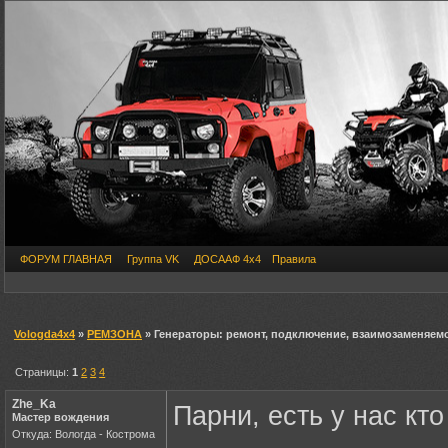
ФОРУМ ГЛАВНАЯ
Группа VK
ДОСААФ 4х4
Правила
Vologda4x4
»
РЕМЗОНА
» Генераторы: ремонт, подключение, взаимозаменяемо
Страницы:
1
2
3
4
Zhe_Ka
Парни, есть у нас кт
Мастер вождения
Откуда: Вологда - Кострома