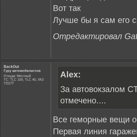
Вот так
Лучше бы я сам его 
Отредактировал Gafik
BackOut
Гуру автомобилистов
Alex:
Откуда: Местный
ТС: TLC 100, TLC 40, УАЗ
ТD27Т
За автовокзалом СТ
отмечено....
Все геморные вещи он
Первая линия гараже