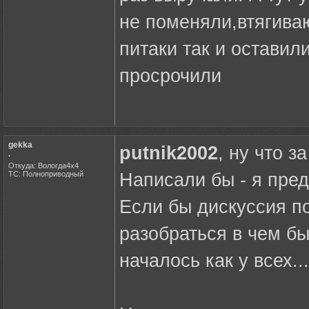
не поменяли,втягива
питаки так и оставил
просрочили
gekka
putnik2002
, ну что з
.
Откуда: Вологда4х4
ТС: Полноприводный
Написали бы - я пред
Если бы дискуссия п
разобраться в чем был
началось как у всех..