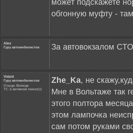
может подскажете но
обгонную муфту - та
Alex
За автовокзалом СТО,
Гуру автомобилистов
Volant
Zhe_Ka
, не скажу,ку
Гуру автомобилистов
Откуда: Вологда
ТС: в автивном поиске)))
Мне в Вольтаже так г
этого полтора месяца
этом лампочка неиспр
сам потом руками св