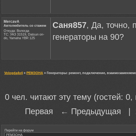
MercavA
Саня857
, Да, точно,
Автолюбитель со стажем
Откуда: Вологда
ТС: УАЗ 31519, Datsun on-
генераторы на 90?
do, Yamaha YBR 125
Vologda4x4
»
РЕМЗОНА
» Генераторы: ремонт, подключение, взаимозаменяемо
0 чел. читают эту тему (гостей: 0,
Первая ← Предыдущая |
Перейти на форум