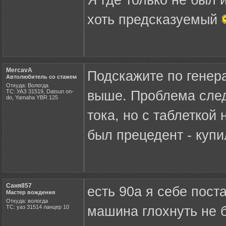
Я где только не был 
хоть предсказуемый
MercavA
Подскажите по генера
Автолюбитель со стажем
Откуда: Вологда
ТС: УАЗ 31519, Datsun on-
выше. Проблема след
do, Yamaha YBR 125
тока, но с таблеткой
был прецедент - купи
Саня857
есть 90а я себе пост
Мастер вождения
Откуда: вологда
ТС: уаз 31514 ланцер 10
машина глохнуть не б