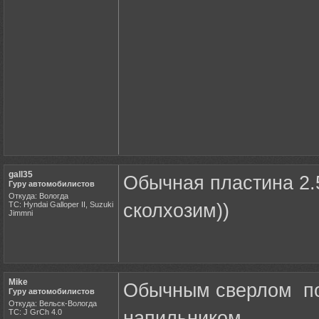
gall35
Обычная пластина 2.
Гуру автомобилистов
Откуда: Вологда
ТС: Hyndai Galloper II, Suzuki
сколхозим))
Jimmni
Mike
Обычным сверлом по 
Гуру автомобилистов
Откуда: Вельск-Вологда
ТС: J GrCh 4.0
напильником