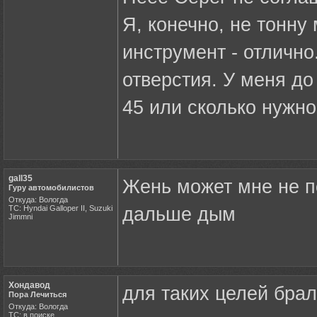
Я, конечно, не тонну
инструмент - отлично
отверстия. У меня до 
45 или сколько нужно,
gall35
Жень может мне не п
Гуру автомобилистов
Откуда: Вологда
ТС: Hyndai Galloper II, Suzuki
дальше дым
Jimmni
Хондавод
для таких целей брал
Пора Лечиться
Откуда: Вологда
ТС: в поиске