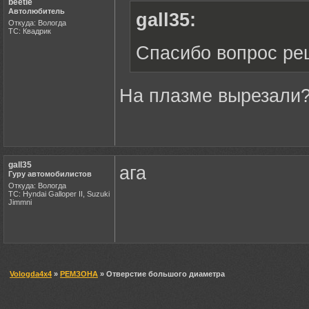
beetle
Автолюбитель
gall35:
Откуда: Вологда
ТС: Квадрик
Спасибо вопрос р
На плазме вырезали
gall35
ага
Гуру автомобилистов
Откуда: Вологда
ТС: Hyndai Galloper II, Suzuki
Jimmni
Vologda4x4
»
РЕМЗОНА
» Отверстие большого диаметра