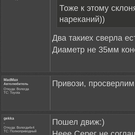
Тоже к этому склон
нареканий))
Два такиех сверла ес
Диаметр не 35мм коне
MadMax
Привози, просверлим
Автолюбитель
Откуда: Вологда
ТС: Toyota
gekka
Пошел движ:)
.
Откуда: Вологда4х4
ТС: Полноприводный
Неее Серег не согла