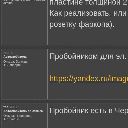
пластине толщиной 2
Jimmni
Как реализовать, или
розетку фаркопа).
beetle
Пробойником для эл.
Автолюбитель
Откуда: Вологда
ТС: Квадрик
https://yandex.ru/im
feel2002
Пробойник есть в Че
Автолюбитель со стажем
Откуда: Череповец
ТС: тлк100