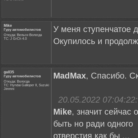
Mike
У меня ступенчатое д
Гуру автомобилистов
Откуда: Вельск-Вологда
ТС: J GrCh 4.0
Окупилось и продолж
gall35
MadMax
, Спасибо. С
Гуру автомобилистов
Откуда: Вологда
ТС: Hyndai Galloper II, Suzuki
Jimmni
20.05.2022 07:04:22:
Mike
, значит сейчас 
быть но ради одного
отверстия как бы ...