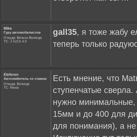
Mike
gall35
, я тоже жабу е
Гуру автомобилистов
Откуда: Вельск-Вологда
ТС: J GrCh 4.0
теперь только радую
Eleferen
Есть мнение, что Mat
Автолюбитель со стажем
Откуда: Вологда
ТС: Nexia
ступенчатые сверла.
нужно минимальные, 
15мм и до 400 для д
для понимания), а не