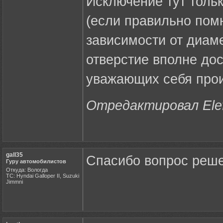
Исключение тут толь
(если правильно пом
зависимости от диам
отверстие вполне до
уважающих себя прои
Отредактировал Elefe
gall35
Спасибо вопрос реш
Гуру автомобилистов
Откуда: Вологда
ТС: Hyndai Galloper II, Suzuki
Jimmni