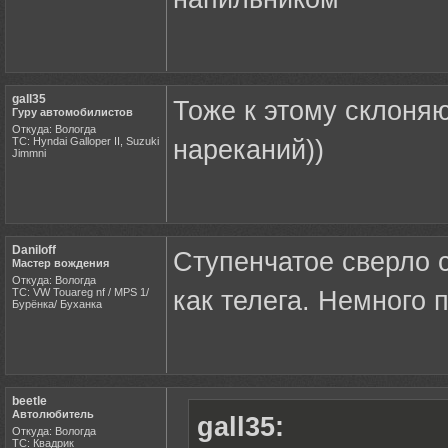
gall35
Тоже к этому склоня
Гуру автомобилистов
Откуда: Вологда
ТС: Hyndai Galloper II, Suzuki
нареканий))
Jimmni
Daniloff
Ступенчатое сверло с
Мастер вождения
Откуда: Вологда
ТС: VW Touareg nf / MPS 1/
как телега. Немного 
Бурёнка/ Буханка
beetle
Автолюбитель
gall35:
Откуда: Вологда
ТС: Квадрик