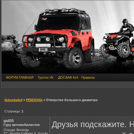
ФОРУМ ГЛАВНАЯ
Группа VK
ДОСААФ 4х4
Правила
Vologda4x4
»
РЕМЗОНА
» Отверстие большого диаметра
Страницы:
1
gall35
Друзья подскажите. 
Гуру автомобилистов
Откуда: Вологда
ТС: Hyndai Galloper II, Suzuki