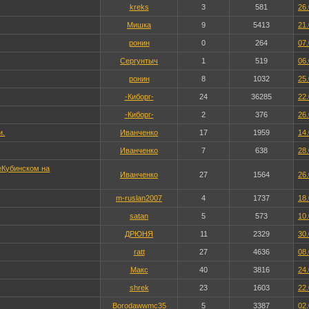
kreks
3
581
26.
Мишка
9
5413
21.
ронин
0
264
07.
Сергунтыч
1
519
06.
ронин
8
1032
25.
-Киборг-
24
36285
22.
-Киборг-
2
376
26.
и.
Иванченко
17
1959
14.
Иванченко
7
638
28.
еКубинском на
Иванченко
27
1564
26.
m-ruslan2007
4
1737
18.
satan
5
573
10.
ДРЮНЯ
11
2329
30.
ratt
27
4636
08.
Макс
40
3816
24.
shrek
23
1603
22.
Borodawwmc35
5
3387
02.