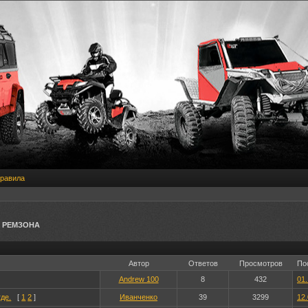
равила
» РЕМЗОНА
Автор
Ответов
Просмотров
По
Andrew 100
8
432
01.
де.
[
1
2
]
Иванченко
39
3299
12.