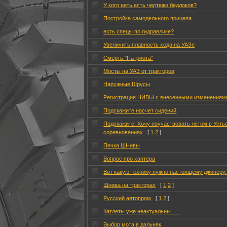
У кого нить есть чертежи бедлоков?
Постройка самодельного прицепа.
есть спецы по гидравлике?
Увеличить плавность хода на УАЗе
Смерть "Патриота"
Мосты на УАЗ от тракторов
Наружные Шрусы
Регистрация НИВЫ с внесенными изменениям
Подскажите насчет сидений
Подскажите. Хочу поучаствовать летом в Усть
соревнованиях
[
1
2
]
Печка ШНивы
Вопрос про хантера
Вот какую технику нужно настоящему джиперу.
Шнива на тракторах
[
1
2
]
Русский автопром
[
1
2
]
Катлеты уже неактуальны......
Выбор мота в дальняк