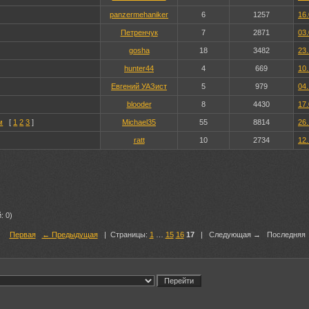
panzermehaniker
6
1257
16.
Петренчук
7
2871
03.
gosha
18
3482
23.
hunter44
4
669
10.
Евгений УАЗист
5
979
04.
blooder
8
4430
17.
м
[
1
2
3
]
Michael35
55
8814
26.
ratt
10
2734
12.
: 0)
Первая
← Предыдущая
|
Страницы:
1
…
15
16
17
| Следующая → Последняя