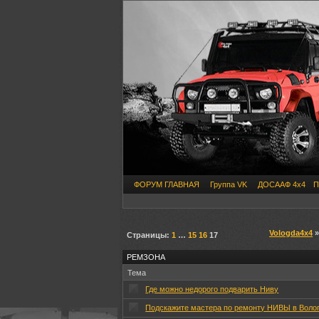
ФОРУМ ГЛАВНАЯ
Группа VK
ДОСААФ 4х4
П
Vologda4x4
Страницы:
1
…
15
16
17
РЕМЗОНА
Тема
Где можно недорого подварить Ниву
Подскажите мастера по ремонту НИВЫ в Волог