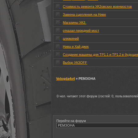
Стоимость ремонта УАЗовских военмостов
Замена сцепления на Ниве
Магазины УАЗ.
отказал передний мост
алюминий
Нива и Хай джек
Создание машины для ТР1.1 и ТР1.2 в будуще
Выбор УАЗOFF
Vologda4x4
» РЕМЗОНА
0 чел. читают этот форум (гостей: 0, пользователей
Перейти на форум