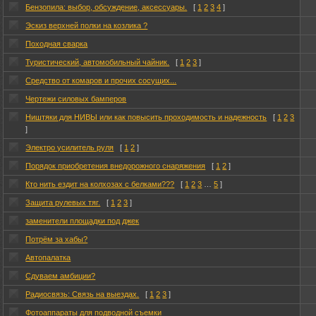
Бензопила: выбор, обсуждение, аксессуары.
[
1
2
3
4
]
Эскиз верхней полки на козлика ?
Походная сварка
Туристический, автомобильный чайник.
[
1
2
3
]
Средство от комаров и прочих сосущих...
Чертежи силовых бамперов
Ништяки для НИВЫ или как повысить проходимость и надежность
[
1
2
3
]
Электро усилитель руля
[
1
2
]
Порядок приобретения внедорожного снаряжения
[
1
2
]
Кто нить ездит на колхозах с белками???
[
1
2
3
…
5
]
Защита рулевых тяг.
[
1
2
3
]
заменители площадки под джек
Потрём за хабы?
Автопалатка
Сдуваем амбиции?
Радиосвязь: Связь на выездах.
[
1
2
3
]
Фотоаппараты для подводной съемки