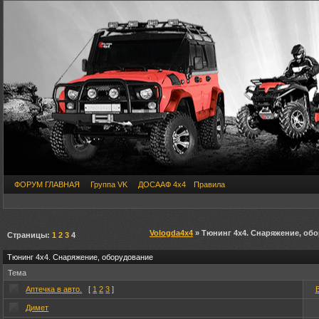
ФОРУМ ГЛАВНАЯ
Группа VK
ДОСААФ 4х4
Правила
Vologda4x4
» Тюнинг 4х4. Снаряжение, об
Страницы:
1
2
3
4
Тюнинг 4х4. Снаряжение, оборудование
Тема
Аптечка в авто.
[
1
2
3
]
Димет