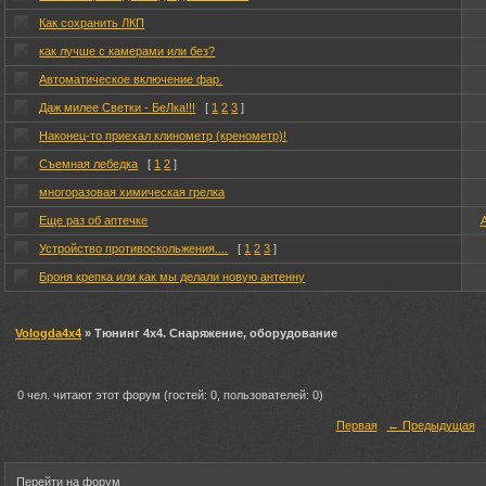
Как сохранить ЛКП
как лучше с камерами или без?
Автоматическое включение фар.
Даж милее Светки - БеЛка!!!
[
1
2
3
]
Наконец-то приехал клинометр (кренометр)!
Съемная лебедка
[
1
2
]
многоразовая химическая грелка
Еще раз об аптечке
A
Устройство противоскольжения....
[
1
2
3
]
Броня крепка или как мы делали новую антенну
Vologda4x4
» Тюнинг 4х4. Снаряжение, оборудование
0 чел. читают этот форум (гостей: 0, пользователей: 0)
Первая
← Предыдущая
Перейти на форум