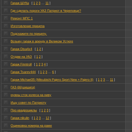
Гараж ЩУКа
[
1
2
3
…
11
]
Где сделать пороги УАЗ Патриот в Череповце?
Ремонт МПС 1
Изготовление прицепа
Подскажите по прицепу.
Возьму гараж в аренду в Великом Устюге
Гараж Disa4x4
[
1
2
]
Отдам на УАЗ
[
1
2
]
Гараж Finntroll
[
1
2
3
4
]
Гараж Tsarev444
[
1
2
3
…
6
]
Гараж Michael35 (Mitsubishi Pajero Sport New + Pajero II)
[
1
2
3
…
11
]
ГАЗ-66(шишига)
нужны сток колеса на ниву
Ищу совет по Патриоту
Про квадроциклы
[
1
2
3
]
Гараж nikulin
[
1
2
3
…
12
]
Оцинковка номера на раме