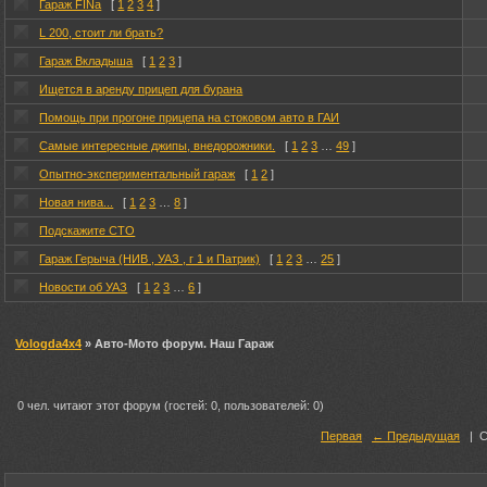
Гараж FINа
[
1
2
3
4
]
L 200, стоит ли брать?
Гараж Вкладыша
[
1
2
3
]
Ищется в аренду прицеп для бурана
Помощь при прогоне прицепа на стоковом авто в ГАИ
Самые интересные джипы, внедорожники.
[
1
2
3
…
49
]
Опытно-экспериментальный гараж
[
1
2
]
Новая нива...
[
1
2
3
…
8
]
Подскажите СТО
Гараж Герыча (НИВ , УАЗ , г 1 и Патрик)
[
1
2
3
…
25
]
Новости об УАЗ
[
1
2
3
…
6
]
Vologda4x4
» Авто-Мото форум. Наш Гараж
0 чел. читают этот форум (гостей: 0, пользователей: 0)
Первая
← Предыдущая
|
С