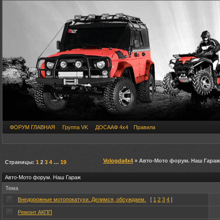
ФОРУМ ГЛАВНАЯ
Группа VK
ДОСААФ 4х4
Правила
Vologda4x4
» Авто-Мото форум. Наш Гараж
Страницы:
1
2
3
4
…
19
Авто-Мото форум. Наш Гараж
Тема
Внедорожные мотопокатухи. Делимся, обсуждаем.
[
1
2
3
4
]
Ремонт АКПП