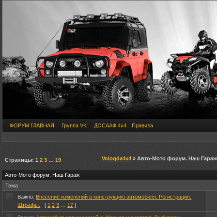
ФОРУМ ГЛАВНАЯ
Группа VK
ДОСААФ 4х4
Правила
Vologda4x4
» Авто-Мото форум. Наш Гараж
Страницы:
1
2
3
…
19
Авто-Мото форум. Наш Гараж
Тема
Важно:
Внесение изменений в конструкцию автомобиля. Регистрация.
Штрафы.
[
1
2
3
…
17
]