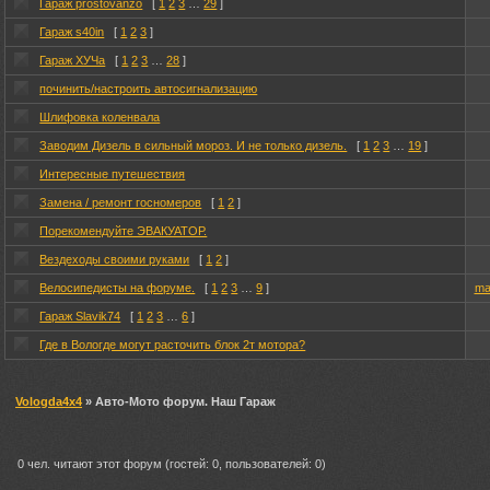
Гараж prostovanzo
[
1
2
3
…
29
]
Гараж s40in
[
1
2
3
]
Гараж ХУЧа
[
1
2
3
…
28
]
починить/настроить автосигнализацию
Шлифовка коленвала
Заводим Дизель в сильный мороз. И не только дизель.
[
1
2
3
…
19
]
Интересные путешествия
Замена / ремонт госномеров
[
1
2
]
Порекомендуйте ЭВАКУАТОР.
Вездеходы своими руками
[
1
2
]
Велосипедисты на форуме.
[
1
2
3
…
9
]
ma
Гараж Slavik74
[
1
2
3
…
6
]
Где в Вологде могут расточить блок 2т мотора?
Vologda4x4
» Авто-Мото форум. Наш Гараж
0 чел. читают этот форум (гостей: 0, пользователей: 0)