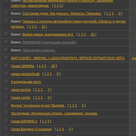
Важно:
Автомобильная минимойка (Кархер и аналоги). Выбираем,
советуем, ремонтируем.
[
1
2
3
]
Важно:
Состояние дорог. Как доехать. Ремонты. Парковки.
[
1
2
3
…
8
]
Важно:
Помощь в осмотре автомобиля перед покупкой. Область и другие
регионы.
[
1
2
3
…
11
]
Важно:
Выбор джипа, внедорожника 4х4.
[
1
2
3
…
20
]
Важно:
ВНИМАНИЕ владельцев гаражей!!!
Важно:
Пояснения к форуму.
MATYUSHEV _MIKHAIL + LADA GRANTA FL ЧЁРНОЕ КУРЬЕРСКОЕ АВТО
ma
Гараж ХИМИКа
[
1
2
3
…
29
]
гараж garaninSnaik
[
1
2
3
…
8
]
К владельцам мото
гараж turickа
[
1
2
3
…
7
]
Гараж Leshiy
[
1
2
3
…
5
]
Кружок "очумелые ручки" Волгаря.
[
1
2
3
…
5
]
Экспедиции. Интересные обзоры, снаряжения, техника.
Гараж KAYMAN`s
[
1
2
3
]
Гараж Бродяги (Сусанина)
[
1
2
3
…
5
]