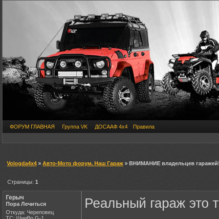
ФОРУМ ГЛАВНАЯ
Группа VK
ДОСААФ 4х4
Правила
Vologda4x4
»
Авто-Мото форум. Наш Гараж
» ВНИМАНИЕ владельцев гаражей!
Страницы:
1
Герыч
Реальный гараж это 
Пора Лечиться
Откуда: Череповец
ТС: ШниВо,G-1