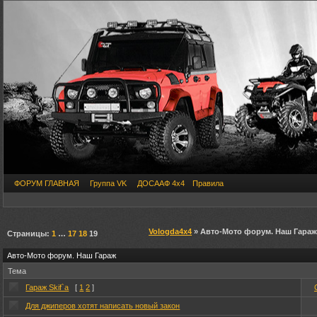
ФОРУМ ГЛАВНАЯ
Группа VK
ДОСААФ 4х4
Правила
Vologda4x4
» Авто-Мото форум. Наш Гараж
Страницы:
1
…
17
18
19
Авто-Мото форум. Наш Гараж
Тема
Гараж Skif`a
[
1
2
]
Для джиперов хотят написать новый закон