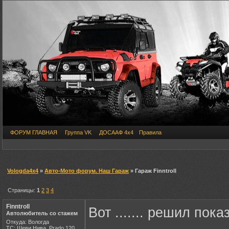
ФОРУМ ГЛАВНАЯ
Группа VK
ДОСААФ 4х4
Правила
Vologda4x4
»
Авто-Мото форум. Наш Гараж
» Гараж Finntroll
Страницы:
1
2
3
4
Finntroll
Вот ....... решил пок
Автолюбитель со стажем
Откуда: Вологда
ТС: Шеви Нива. Prado 120.