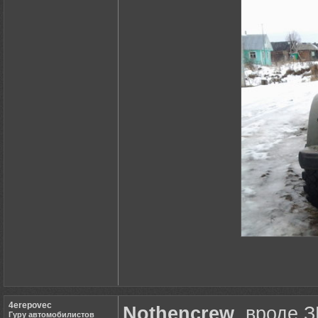
4erepovec
Nothencrew
, вроде 
Гуру автомобилистов