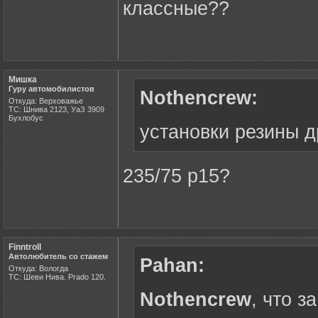
классные??
Мишка
Гуру автомобилистов
Nothencrew:
Откуда: Верховажье
ТС: Шнива 2123, УаЗ 3909
Бухлобус
установки резины д
235/75 р15?
Finntroll
Автолюбитель со стажем
Pahan:
Откуда: Вологда
ТС: Шеви Нива. Prado 120.
Nothencrew
, что з