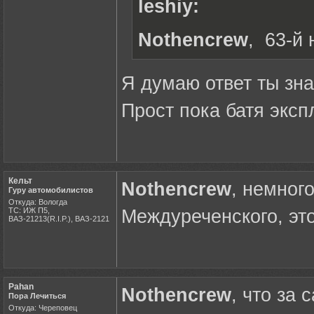
leshiy:
Nothencrew
, 63-й
Я думаю ответ ты зна
Прост пока батя эксп
Кельт
Nothencrew
, немног
Гуру автомобилистов
Откуда: Вологда
ТС: ИЖ П5,
Междуреченского, эт
ВАЗ-21213(R.I.P.), ВАЗ-2121
Pahan
Nothencrew
, что за 
Пора Лечиться
Откуда: Череповец