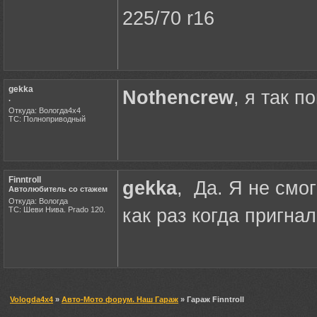
225/70 r16
gekka
Nothencrew
, я так 
.
Откуда: Вологда4х4
ТС: Полноприводный
Finntroll
gekka
, Да. Я не смо
Автолюбитель со стажем
Откуда: Вологда
ТС: Шеви Нива. Prado 120.
как раз когда пригнал
Vologda4x4
»
Авто-Мото форум. Наш Гараж
» Гараж Finntroll