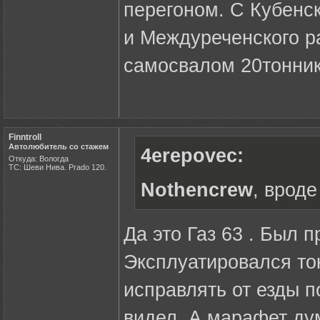
перегоном. С Кубенск
и Междуреченского р
самосвалом 20тонни
Finntroll
Автолюбитель со стажем
4erepovec:
Откуда: Вологда
ТС: Шеви Нива. Prado 120.
Nothencrew
, врод
Да это Газ 63 . Был 
Эксплуатировался ток
исправлять от езды п
видел. А марафет ду