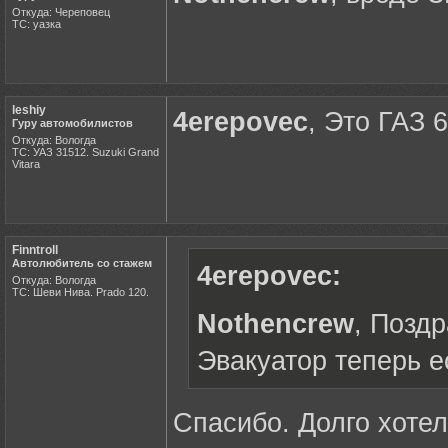
Откуда: Череповец
ТС: уазка
leshiy
4erepovec
, Это ГАЗ 6
Гуру автомобилистов
Откуда: Вологда
ТС: УАЗ 31512. Suzuki Grand
Vitara
Finntroll
Автолюбитель со стажем
4erepovec:
Откуда: Вологда
ТС: Шеви Нива. Prado 120.
Nothencrew
, Позд
Эвакуатор теперь е
Спасибо. Долго хоте