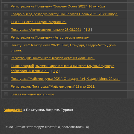
Регистрация на Покатушку "Золотая Осень 2021". 16 октября
Квадро-выезд, разведка покатушки Золотая Осень 2021. 26 сентября.
11.09.21 Сокол- Рыкуля- Морженьга.
Покатушка «Августовские пеньки» 28.08.2021
[
1
2
]
Регистрация на Покатушку «Августовские пеньки».
Покатушка "Экватор Лета 2021". Лайт, Стандарт, Квадро-Мото. Джип-
спринт.
Регистрация: Покатушка "Экватор Лета" 03 июля 2021.
Тысяча чертей, тысяча шаров и тысяча синяков! Клубный турнир в
пейнтболл 26 июня 2021.
[
1
2
]
Покатушка "Майские ручьи 2021". Стандарт. 4х4, Квадро, Мото. 22 мая.
Регистрация: Покатушка "Майские ручьи" 22 мая 2021.
Кавказ мы ищем попутчиков
Vologda4x4
» Покатушки. Встречи. Туризм
0 чел. читают этот форум (гостей: 0, пользователей: 0)