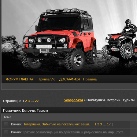
ФОРУМ ГЛАВНАЯ
Группа VK
ДОСААФ 4х4
Правила
Vologda4x4
» Покатушки. Встречи. Туризм
Страницы:
1
2
3
…
22
Покатушки. Встречи. Туризм
Тема
Важно:
Потеряшки. Забытые на покатушках вещи.
[
1
2
3
…
17
]
Важно:
Краткие рекомендации по действиям и радиосвязи на маршруте.