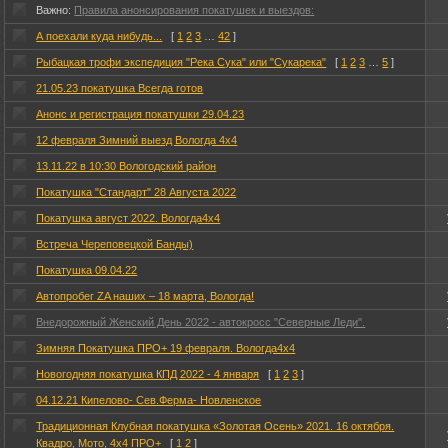
Важно:
Правила анонсирования покатушек и выездов:
А поехали куда нибудь...
[
1
2
3
…
42
]
Рыбацкая трофи экспедиция "Река Сука" или "Сукарека"
[
1
2
3
…
5
]
21.05.23 покатушка Всегда готов
Анонс и регистрация покатушки 29.04.23
12 февраля Зимний выезд Вологда 4х4
13.11.22 в 10:30 Вологодский район
Покатушка "Стандарт" 28 Августа 2022
Покатушка август 2022. Вологда4х4
Встреча Череповецкой Банды)
Покатушка 09.04.22
Автопробег ZA наших – 18 марта, Вологда!
Внедорожный Женский День 2022 - автокросс "Северные Леди".
Зимняя Покатушка ПРО+ 19 февраля. Вологда4х4
Новогодняя покатушка КПД 2022 - 4 января
[
1
2
3
]
04.12.21 Кипелово- Сев.Ферма- Новленское
Традиционная Клубная покатушка «Золотая Осень» 2021. 16 октября.
Квадро, Мото, 4х4 ПРО+
[
1
2
]