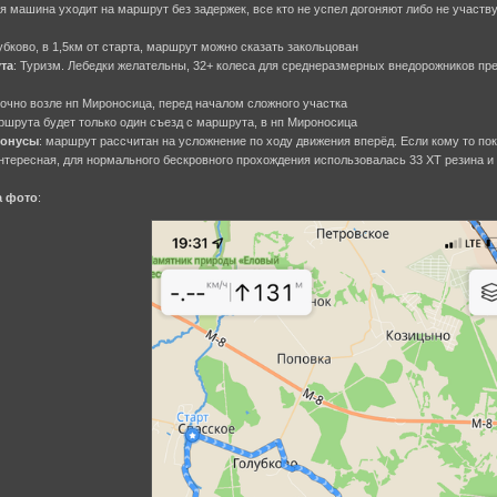
ая машина уходит на маршрут без задержек, все кто не успел догоняют либо не участву
бково, в 1,5км от старта, маршрут можно сказать закольцован
та
: Туризм. Лебедки желательны, 32+ колеса для среднеразмерных внедорожников пр
вочно возле нп Мироносица, перед началом сложного участка
аршрута будет только один съезд с маршрута, в нп Мироносица
бонусы
: маршрут рассчитан на усложнение по ходу движения вперёд. Если кому то по
тересная, для нормального бескровного прохождения использовалась 33 ХТ резина и Л
а фото
: