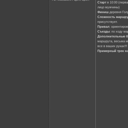
Старт
в 10:00 (перв
лицо мужчины)
Финиш
деревня Голу
Сложность маршру
присутствует.
Привал
: ориентиро
Съезды
: по ходу м
Дополнительные 
маршрута, весьма ин
все в ваших руках!!!
Примерный трек н