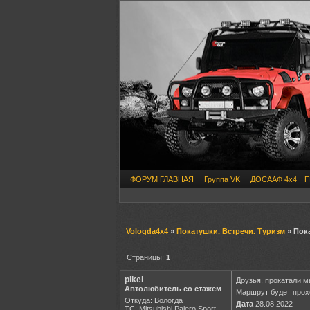
ФОРУМ ГЛАВНАЯ
Группа VK
ДОСААФ 4х4
П
Vologda4x4
»
Покатушки. Встречи. Туризм
» Пока
Страницы:
1
pikel
Друзья, прокатали м
Автолюбитель со стажем
Маршрут будет прохо
Откуда: Вологда
Дата
28.08.2022
ТС: Mitsubishi Pajero Sport