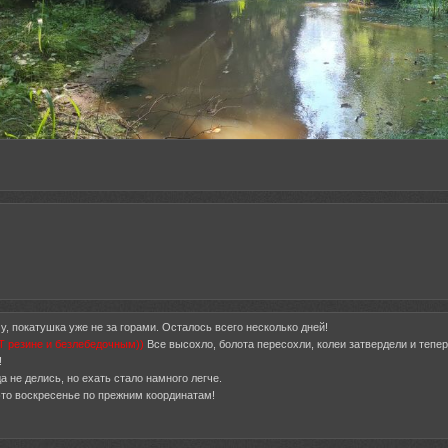
у, покатушка уже не за горами. Осталось всего несколько дней!
АТ резине и безлебедочным))
Все высохло, болота пересохли, колеи затвердели и теп
!
а не делись, но ехать стало намного легче.
это воскресенье по прежним координатам!