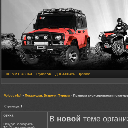
ФОРУМ ГЛАВНАЯ
Группа VK
ДОСААФ 4х4
Правила
Vologda4x4
»
Покатушки. Встречи. Туризм
» Правила анонсирования покатуше
Страницы:
1
gekka
В
новой
теме органи
.
Откуда: Вологда4х4
ТС: Полноприводный