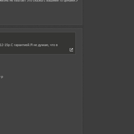
 жизнь не хватает это сказка с вашими то ценами.У
12-15р.С гарантией.Я не думаю, что в
 р