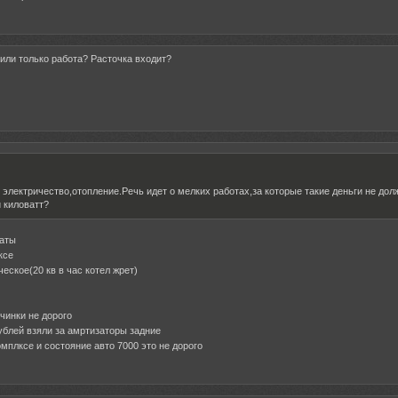
 или только работа? Расточка входит?
 электричество,отопление.Речь идет о мелких работах,за которые такие деньги не до
 киловатт?
ваты
ксе
еское(20 кв в час котел жрет)
ичинки не дорого
ублей взяли за амртизаторы задние
омплксе и состояние авто 7000 это не дорого