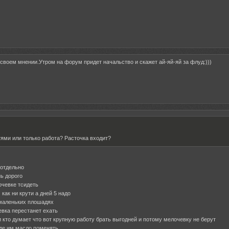
своем мнении.Утром на форум придет начальство и скажет ай-яй-яй за флуд:)))
тями или только работа? Расточка входит?
 отдельно
нь дорого
очевке тсидеть
как ни крути а дней 5 надо
 маленьких плошадях
евка перестанет ехать
и кто думает что вот крупную работу брать выгодней и потому мелочевку не берут
где им масло поменять