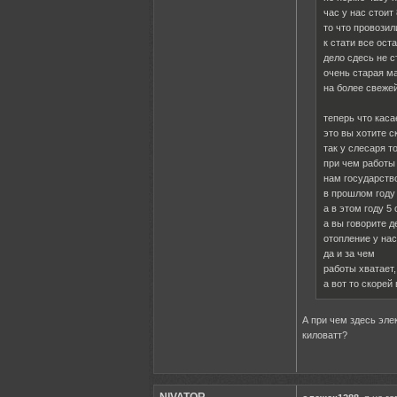
час у нас стоит
то что провозил
к стати все ост
дело сдесь не с
очень старая ма
на более свеже
теперь что кас
это вы хотите с
так у слесаря т
при чем работы 
нам государство
в прошлом году 
а в этом году 5
а вы говорите 
отопление у на
да и за чем
работы хватает,
а вот то скорей
А при чем здесь эле
киловатт?