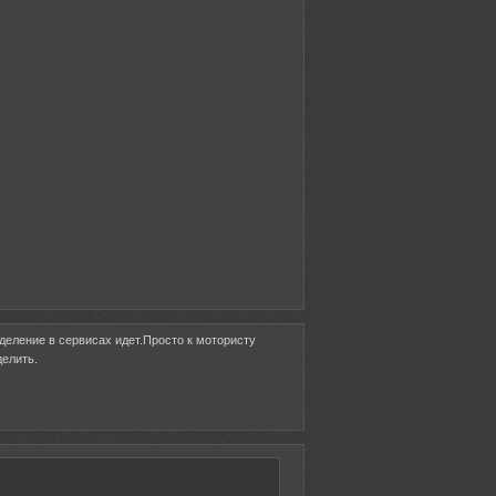
зделение в сервисах идет.Просто к мотористу
делить.