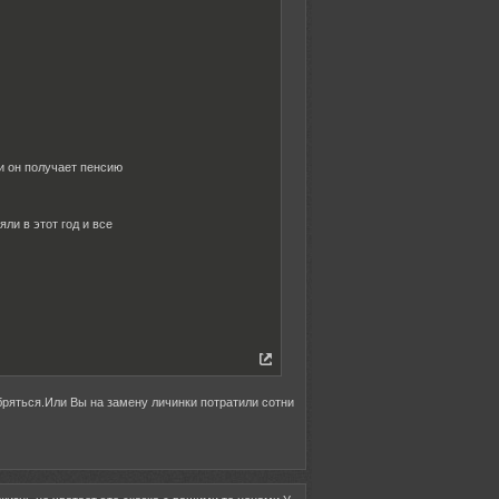
 и он получает пенсию
ли в этот год и все
 бряться.Или Вы на замену личинки потратили сотни