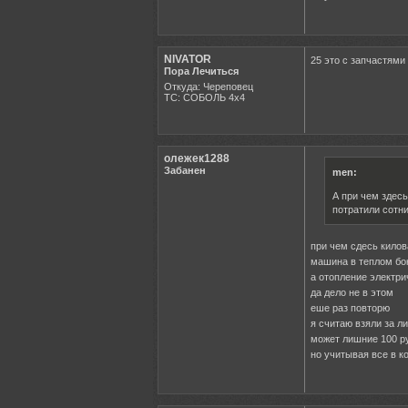
NIVATOR
25 это с запчастями
Пора Лечиться
Откуда: Череповец
ТС: СОБОЛЬ 4х4
олежек1288
Забанен
men:
А при чем здесь
потратили сотни
при чем сдесь кило
машина в теплом бо
а отопление электрич
да дело не в этом
еше раз повторю
я считаю взяли за л
может лишние 100 р
но учитывая все в к