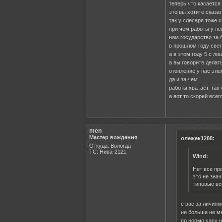
теперь что касается
это вы хотите сказа
так у слесаря тоже 
при чем работы у не
нам государство за 
в прошлом году свет
а в этом году 5 с л
а вы говорите делат
отопление у нас эле
да и за чем
работы хватает, так
а вот то скорей всег
men
Мастер вождения
олежек1288:
Откуда: Вологда
ТС: Нива-2121
Wind:
Нет все пр
это не зна
типовые все
с вас за личинк
не больше не м
по нормо часу 