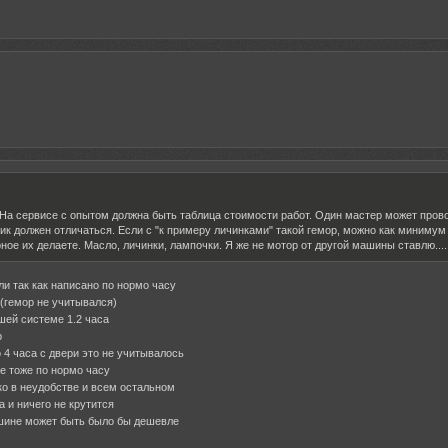
На сервисе с опытом должна быть таблица стоимости работ. Один мастер может провози
ник должен отличаться. Если с "к примеру личинками" такой гемор, можно как минимум
ное их делаете. Масло, личинки, лампочки. Я же не мотор от другой машины ставлю.....
ли так как написано по нормо часу
(гемор не учитывался)
шей системе 1.2 часа
р
о 4 часа с двери это не учитывалось
ое тоже по нормо часу
ко в неудобстве и всем остальном
 и ничего не крутится
шине может быть было бы дешевле