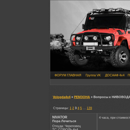
ФОРУМ ГЛАВНАЯ
Группа VK
ДОСААФ 4х4
П
Vologda4x4
»
РЕМЗОНА
» Вопросы к НИВОВОД
Страницы:
1
2
3
4
5
…
139
NIVATOR
4 часа, при стоимос
Пора Лечиться
Откуда: Череповец
ТС: СОБОЛЬ 4х4