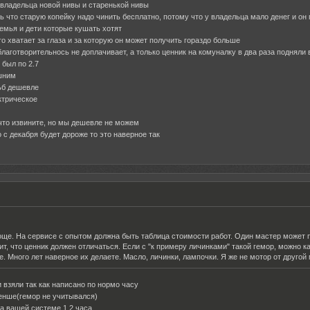
 владельца новой нивы и старенькой нивы
ть что старую копейку надо чинить бесплатно, потому что у владельца мало денег и он
семья и дети которые кушать хотят
го хватает за глаза и за которую он может получить гораздо больше
благотворительнось не доплачивает, а только ценник на комуналку в два раза подняли в
 был по 2.7
ишним
ьб дешевле
ктрическое
 что извините, но мы дешевле не можем
о с декабря будет дороже то это наверное так
още. На сервисе с опытом должна быть таблица стоимости работ. Один мастер может пр
чит, что ценник должен отличаться. Если с "к примеру личинками" такой гемор, можно 
. Много лет наверное их делаете. Масло, личинки, лампочки. Я же не мотор от другой 
и взяли так как написано по нормо часу
енше(гемор не учитывался)
на вашей системе 1.2 часа