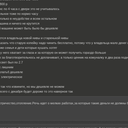
 800 р
ис по 4 часа с двери это не учитывалось
альное тоже по нормо часу
только в неудобстве и всем остальном
шина и ничего не крутится
й машине может быть было бы дешевле
ается владельца новой нивы и старенькой нивы
казать что старую копейку надо чинить бесплатно, потому что у владельца мало денег
оже семья и дети которые кушать хотят
у него хватает за глаза и за которую он может получить гораздо больше
 за благотворительнось не доплачивает, а только ценник на комуналку в два раза подня
свет был по 2.7
 с лишним
делатьб дешевле
с электрическое
 так что извините, но мы дешевле не можем
 всего с декабря будет дороже то это наверное так
ктричество,отопление.Речь идет о мелких работах,за которые такие деньги не должны