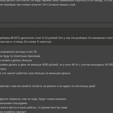
оворю делать бесплатно, но надо заранее цену примерную озвучить.А по поводу, что на
дня перебрав три головы получит 24т.Согласно ваших слов.
ереборка ВСЕГО двигателя стоит 9-10 рублей.Это у нас.На разборке 16 клапанник стоит
али как в столице.За голову 8 черезчур.
 клапанного мотора стоит 25
 не буду по понятным причинам
ах можно сделать больше
олжен делать в день не меньше 4000 рублей, зп у него 40 % с учетом выходных 40 000
плата
к это значит работать еше больше за меньшие деньги
приехав к нам вы можете попасть на ремонт и не ждать по нескольку дней
других сервисах нам не надо, будут только мешать
аленькими плошадями
 много места и мало работы, то ценник был бы ниже
тно и работы хватает