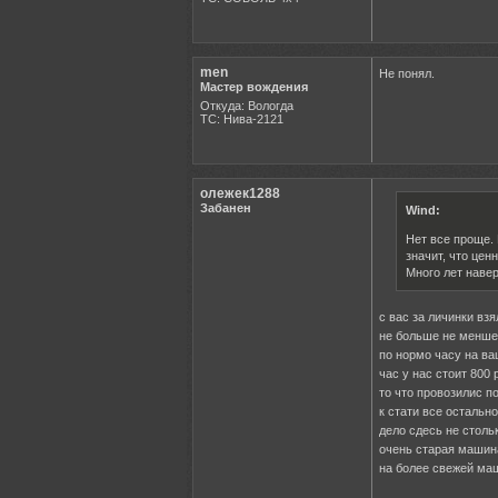
men
Не понял.
Мастер вождения
Откуда: Вологда
ТС: Нива-2121
олежек1288
Забанен
Wind:
Нет все проще. 
значит, что цен
Много лет навер
с вас за личинки взя
не больше не менше
по нормо часу на ва
час у нас стоит 800 
то что провозилис п
к стати все остальн
дело сдесь не столь
очень старая машина
на более свежей ма