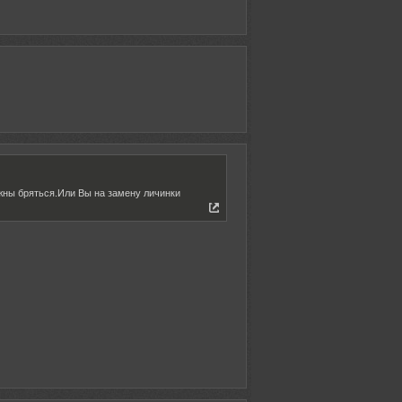
лжны бряться.Или Вы на замену личинки