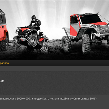
равила
АМ!
ти нормочаса 1000=4000, а не две.Както не логично.Или клубням скидка 50%?