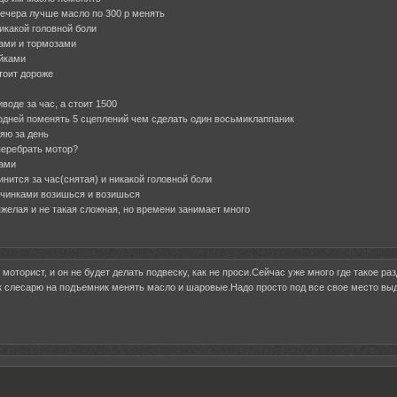
 вечера лучше масло по 300 р менять
икакой головной боли
ками и тормозами
йками
тоит дороже
воде за час, а стоит 1500
одней поменять 5 сцеплений чем сделать один восьмиклаппаник
яю за день
перебрать мотор?
ками
нится за час(снятая) и никакой головной боли
личинками возишься и возишься
яжелая и не такая сложная, но времени занимает много
 моторист, и он не будет делать подвеску, как не проси.Сейчас уже много где такое ра
к слесарю на подъемник менять масло и шаровые.Надо просто под все свое место вы