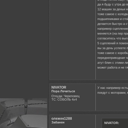
да я буду с утра до
12 машин за деньи н
тоже самое с колод
подшипниками и сто
делается быстро а с
например сцепление
меняется (на пер при
согласитесь что выг
5 сцеплений я помен
вы за день успеете 
тоже самое с короб
переднеприводная чи
атут блин с этими 
может работа и не т
NIVATOR
У нас например есть
Пора Лечиться
поедут с моторами, 
Откуда: Череповец
ТС: СОБОЛЬ 4х4
олежек1288
Забанен
NIVATOR: