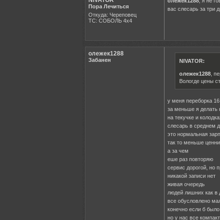
NIVATOR
олежек1288
, я не г
Пора Лечиться
вас слесарь за три 
Откуда: Череповец
ТС: СОБОЛЬ 4х4
олежек1288
Забанен
NIVATOR:
олежек1288
, п
Вологде цены ст
у меня переборка 16
за меньше я делать
на текучке и колодк
слесарь в среднем д
это нормальная зар
так то меньше ценни
а за чем
еше раз повторяю
сервис дорогой, но 
никакой записи нет
живая очередь
людей лишних как в 
все обусловлено м
конечно если б было
но у нас все компак