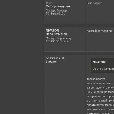
men
Вам виднее.
Мастер вождения
Откуда: Вологда
ТС: Нива-2121
NIVATOR
Каждый остался при 
Пора Лечиться
Откуда: Череповец
ТС: СОБОЛЬ 4х4
олежек1288
Забанен
NIVATOR:
25 это с запчас
только работа
запчасти и расточка
да согласен что оче
но мне легче на мел
все равно с мотором 
а эти пять дней при
просто потом мелоч
как случается с тем
а люди потом ишут 