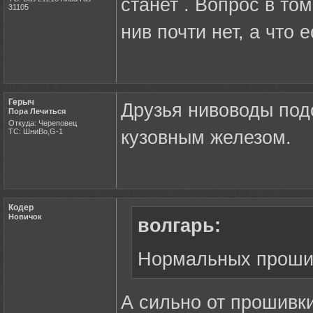
станет . Вопрос в т
31105
нив почти нет, а что 
Герыч
Друзья нивоводы под
Пора Лечиться
Откуда: Череповец
ТС: ШниВо,G-1
кузовным железом.
Кодер
Новичок
волгарь:
Нормальных прошив
А сильно от прошивки