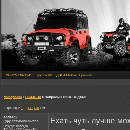
ФОРУМ ГЛАВНАЯ
Группа VK
ДОСААФ 4х4
Правила
Vologda4x4
»
РЕМЗОНА
» Вопросы к НИВОВОДАМ!
Страницы:
1
…
137
138
139
волгарь
Ехать чуть лучше мо
Гуру автомобилистов
Откуда: Вологда
ТС: Ваз 21213 нива Газ