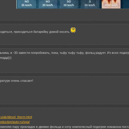
водиться, приходиться батарейку домой носить.
ьника, в -30 завести попробовать, пока, тьфу тьфу тьфу, фольц радует. Из всех подог
ееддд)))
ратуре очень спасает!
ru/ak/diesel_therm.html
roduction/auto-ru/spa/
оменяю пару прокладок в движке фольца и хочу компелксный подогрев номакона постав