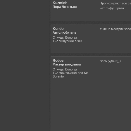
Kuzmich
Прогнозируют все са
Пора Лечиться
нет, тьфу 3 раза
Kondor
У меня мострик заво
Автолюбитель
Откуда: Вологда
ТС: Мицубиси л200
Rodger
Всем удачи)))
Мастер вождения
Откуда: Вологда
ТС: НеОтлОжкА and Kia
Sorento