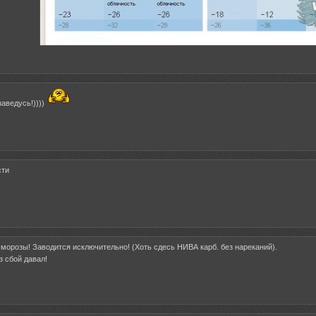
аведусь!))))
сти
е морозы! Заводится исключительно! (Хоть сдесь НИВА карб. без нареканий).
з сбой давал!