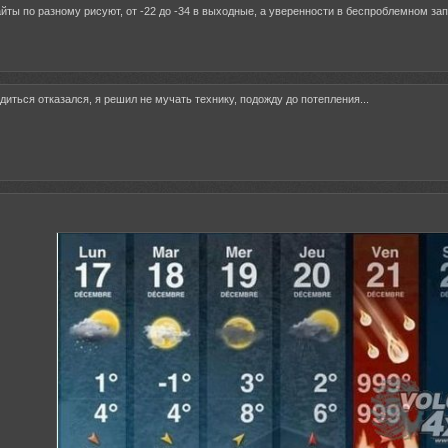
йты по разному рисуют, от -22 до -34 в выходные, а уверенности в беспроблемном запу
диться отказался, я решил не мучать технику, подожду до потепления...