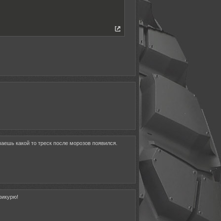
чаешь какой то треск после морозов появился.
рикурю!