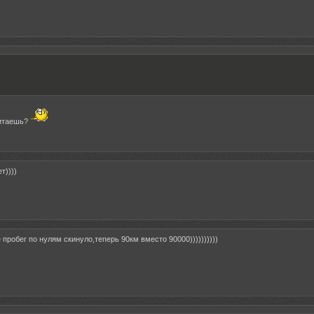
итаешь?
т))))
 пробег по нулям скинуло,теперь 90км вместо 90000))))))))))