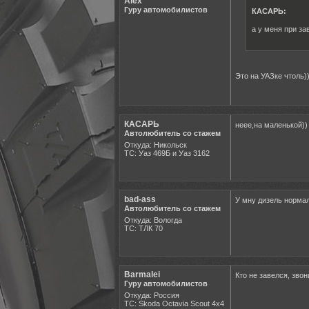
Alex
Гуру автомобилистов
КАСАРЬ:
а у меня при за
Это на УАЗке чтоль))
КАСАРЬ
неее,на маленькой))
Автолюбитель со стажем
Откуда: Никольск
ТС: Уаз 469Б и Уаз 3162
bad-ass
У мну дизель нормал
Автолюбитель со стажем
Откуда: Вологда
ТС: ТЛК 70
Barmalei
Кто не завелся, зво
Гуру автомобилистов
Откуда: Россия
ТС: Skoda Octavia Scout 4x4