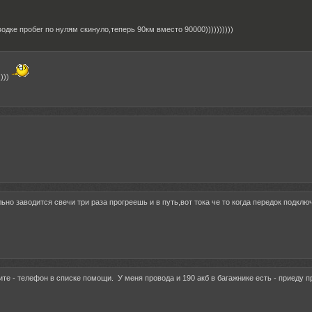
водке пробег по нулям скинуло,теперь 90км вместо 90000))))))))))
)))
ьно заводится свечи три раза прогреешь и в путь,вот тока че то когда передок подклю
ните - телефон в списке помощи. У меня провода и 190 акб в багажнике есть - приеду п