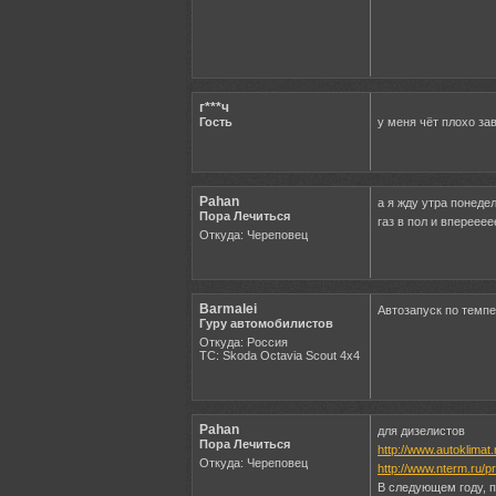
г***ч
Гость
у меня чёт плохо за
Pahan
а я жду утра понедел
Пора Лечиться
газ в пол и вперееее
Откуда: Череповец
Barmalei
Автозапуск по темпе
Гуру автомобилистов
Откуда: Россия
ТС: Skoda Octavia Scout 4x4
Pahan
для дизелистов
Пора Лечиться
http://www.autoklimat.
Откуда: Череповец
http://www.nterm.ru/p
В следующем году, п