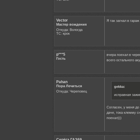
Vector
Я так загнал в гара
Мастер вождения
Откуда: Вологда
ТС: крок
р***5
вчера поехал в чере
Гость
всего остального ак
Pahan
Пора Лечиться
gekka:
Откуда: Череповец
исправная зажи
Согласен, у меня до 
даче, тока клемму с
поехал)))
Серёга ГАЗ69