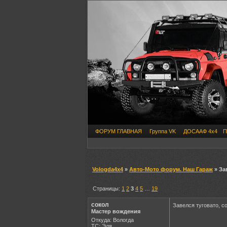
ФОРУМ ГЛАВНАЯ
Группа VK
ДОСААФ 4х4
П
Vologda4x4
»
Авто-Мото форум. Наш Гараж
» За
Страницы:
1
2
3
4
5
…
19
сокол
Завелся туговато, со
Мастер вождения
Откуда: Вологда
ТС: Эля