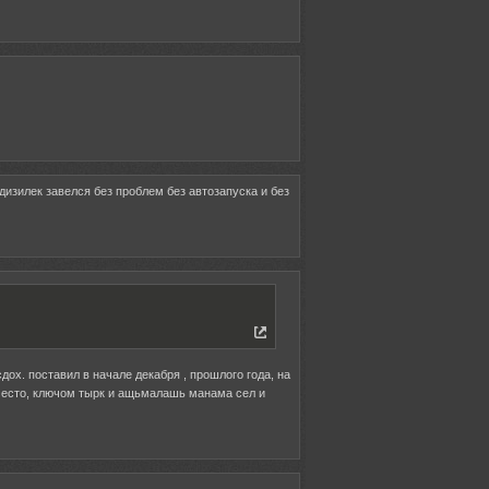
дизилек завелся без проблем без автозапуска и без
сдох. поставил в начале декабря , прошлого года, на
 место, ключом тырк и ащьмалашь манама сел и