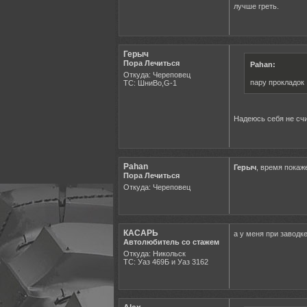
лучше греть.
Герыч
Пора Лечиться
Pahan:
Откуда: Череповец
пару прокладок
ТС: ШниВо,G-1
Надеюсь себя не сч
Pahan
Герыч
, время покаже
Пора Лечиться
Откуда: Череповец
КАСАРЬ
а у меня при заводке
Автолюбитель со стажем
Откуда: Никольск
ТС: Уаз 469Б и Уаз 3162