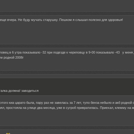
ж еще вчера. Не буду мучать старушку. Пешком я слышал полезно для здоровья!
повец в 6 утра показывало -32 при подезде к череповцу в 9-00 показывало -43 у меня 
ум родной 2008г
галка должна! заводиться
этого киа царато была, пару раз не завелась за 7 лет, тупо бенза небыло и акб родной 
нял, простояла на улице два месяца, уже в сугроб привратилась. Приехал, клемму на