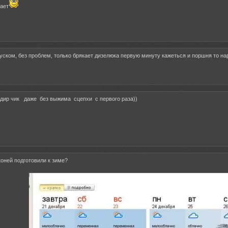
ает
ском, без проблем, только брякает дизелюка первую минуту кажеться и поршня то на
 дир чик даже без выжима сцепхи с первого раза))
оней подготовили к зиме?