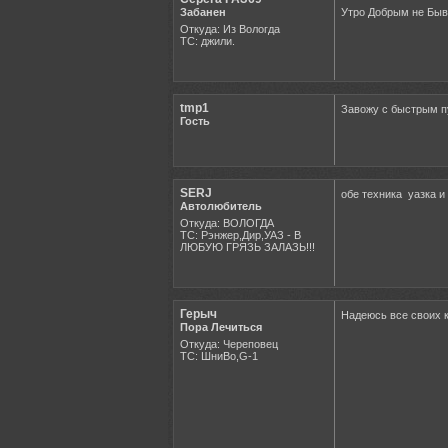
Забанен
Утро Добрым не Быв
Откуда: Из Вологда
ТС: джили.
tmp1
Завожу с быстрым пу
Гость
SERJ
обе техника уазка и
Автолюбитель
Откуда: ВОЛОГДА
ТС: Рэнжер,Дир,УАЗ - В
ЛЮБУЮ ГРЯЗЬ ЗАЛАЗЬ!!!
Герыч
Надеюсь все своих к
Пора Лечиться
Откуда: Череповец
ТС: ШниВо,G-1