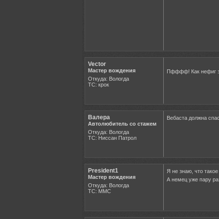
Vector
Мастер вождения
Пфффф! Как нефиг з
Откуда: Вологда
ТС: крок
Валера
Вебаста должна спа
Автолюбитель со стажем
Откуда: Вологда
ТС: Ниссан Патрол
President1
Я не знаю, что тако
Мастер вождения
А немец уже пару ра
Откуда: Вологда
ТС: ММС