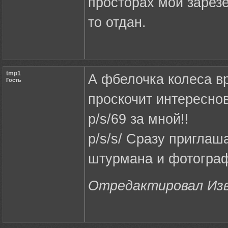
просторах мой зарез
то отдан.
tmp1
А фбелочка колеса в
Гость
проскочит интересно
p/s/69 за мной!!
p/s/s/ Сразу пригла
штурмана и фотограф
Отредактировал Изво