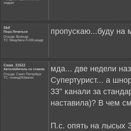
эндуро
Skif
пропускаю...буду на 
Пора Лечиться
Откуда: Вологда
ТС: Мицубиси Л-200,квадр
Саша_31622
мда... две недели наз
Автолюбитель со стажем
Откуда: Санкт-Петербург
ТС: гелендУАЗваген
Супертурист... а шно
33" канали за станда
наставила)? В чем с
П.с. опять на лысых 3