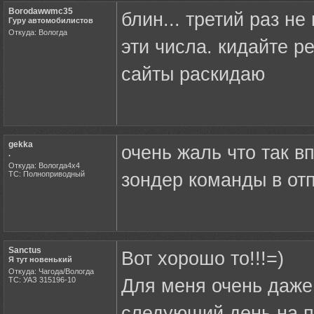
Borodawwmc35
блин... третий раз не
Гуру автомобилистов
Откуда: Вологда
эти числа. кидайте р
сайты раскидаю
gekka
очень жаль что так вп
.
Откуда: Вологда4х4
ТС: Полноприводный
зондер команды в отп
Sanctus
Вот хорошо то!!!=)
Я тут новенький
Откуда: Чагода/Вологда
ТС: УАЗ 315196-10
Для меня очень даже 
следующий день на п