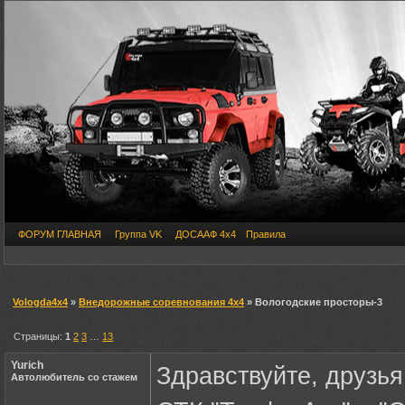
ФОРУМ ГЛАВНАЯ
Группа VK
ДОСААФ 4х4
Правила
Vologda4x4
»
Внедорожные соревнования 4х4
» Вологодские просторы-3
Страницы:
1
2
3
…
13
Yurich
Здравствуйте, друзья
Автолюбитель со стажем