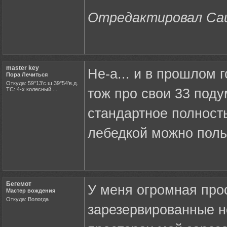
Отредактировал Саша
master key
Не-а... и в прошлом г
Пора Лечиться
Откуда: 59°13'с.ш.39°54'в.д.
ТС: 4-х колесный....
тож про свои 33 поду
стандартное полност
лебедкой можно поль
Бегемот
У меня огромная прос
Мастер вождения
Откуда: Вологда
зарезервированные н