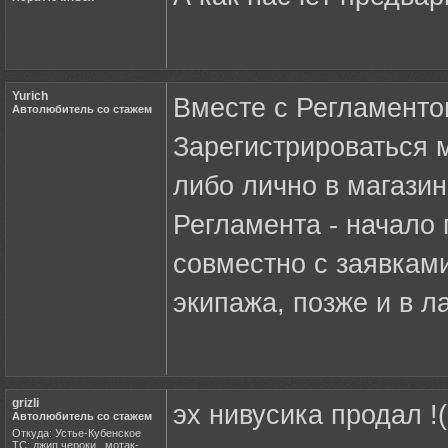
Yurich
Вместе с Регламенто
Автолюбитель со стажем
Зарегистрироваться м
либо лично в магази
Регламента - начало
совместно с заявками
экипажа, позже и в ла
grizli
эх нивусика продал !(
Автолюбитель со стажем
Откуда: Устье-Кубенское
ТС: джип чероки , мотак-