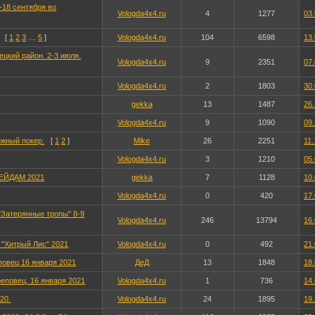
-18 сентября во
Vologda4x4.ru
4
1277
03.
[
1
2
3
…
5
]
Vologda4x4.ru
104
6598
13.
цкий район. 2-3 июля.
Vologda4x4.ru
9
2351
07.
Vologda4x4.ru
2
1803
30.
gekka
13
1487
26.
Vologda4x4.ru
9
1090
09.
жный покер.
[
1
2
]
Mike
26
2251
11.
Vologda4x4.ru
3
1210
05.
ЕЙДАМ 2021
gekka
7
1128
10.
Vologda4x4.ru
0
420
17.
Затерянные тропы" 8-9
Vologda4x4.ru
246
13794
16.
 "Хитрый Лис" 2021
Vologda4x4.ru
0
492
21.
повец 16 января 2021
ДеД
13
1848
18.
еповец. 16 января 2021
Vologda4x4.ru
1
736
14.
20.
Vologda4x4.ru
24
1895
19.