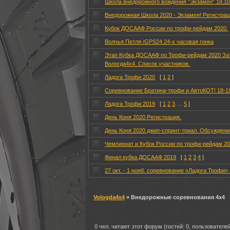
Школа внедорожного вождения "Экзамен" 18.10
Внедорожная Школа 2020 - Экзамен! Регистрац
Кубок ДОСААФ России по трофи-рейдам 2020.
Волчья Петля /GPS24 24-х часовая гонка
Этап Кубка ДОСААФ по Трофи-рейдам 2020 За
Вологда4х4. Список участников.
Ладога Трофи 2020
[
1
2
]
Соревнование Братина-трофи и АвтоКОТ! 18-1
Ладога Трофи 2019
[
1
2
3
…
5
]
День Коня 2020 Регистрация.
День Коня 2020 джип-спринт-триал. Обсуждени
Чемпионат и Кубок России по трофи-рейдам 20
Финал кубка ДОСААФ 2019
[
1
2
3
4
]
27 окт. - 1 нояб. соревнование «Ладога Трофи»
Vologda4x4
» Внедорожные соревнования 4х4
0 чел. читают этот форум (гостей: 0, пользователей