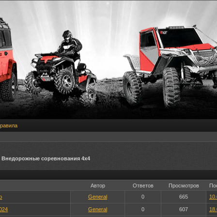
равила
» Внедорожные соревнования 4х4
Автор
Ответов
Просмотров
По
о
General
0
665
10.
024
General
0
607
18.