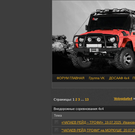
ФОРУМ ГЛАВНАЯ
Группа VK
ДОСААФ 4х4
П
Vologda4x4
Страницы:
1
2
3
…
13
Внедорожные соревнования 4х4
Тема
«ЧАПАЕВ РЕЙД – ТРОФИ»_19.07.2025_Иванов
"ЧАПАЕВ-РЕЙД-ТРОФИ" на МОРКУШЕ_20.07.2