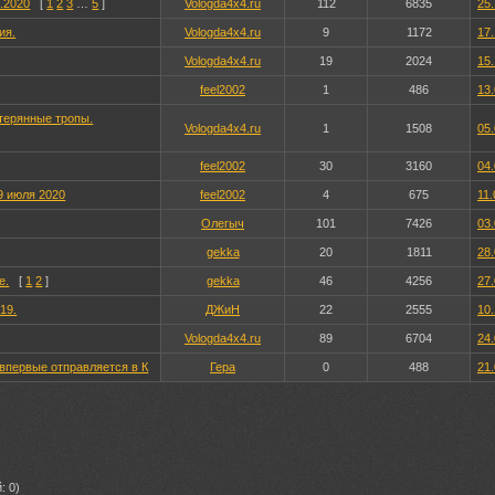
.2020
[
1
2
3
…
5
]
Vologda4x4.ru
112
6835
25.
ия.
Vologda4x4.ru
9
1172
17.
Vologda4x4.ru
19
2024
15.
feel2002
1
486
13.
терянные тропы.
Vologda4x4.ru
1
1508
05.
feel2002
30
3160
04.
9 июля 2020
feel2002
4
675
11.
Олегыч
101
7426
03.
gekka
20
1811
28.
е.
[
1
2
]
gekka
46
4256
27.
19.
ДЖиН
22
2555
10.
Vologda4x4.ru
89
6704
24.
 впервые отправляется в К
Гера
0
488
21.
: 0)