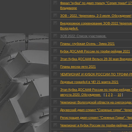
Финал "кубка" по джип-триалу "Серия триал" 17
Владимере
ЗОВ - 2022. Череповец. 2-3 июля. Обсуждение!
Внедорожное соревнование ЗОВ-2022 Черепове
Вологда4х4.
ЗОВ 2022: Список участников.
Планы: глубокая Осень - Зима 2021
Кубок ДОСААФ России по трофи-рейдам 2021
Этап Кубка ДОСААФ Вельск 28-30 мая Внедоро
Планы весна-лето 2021
ЧЕМПИОНАТ И КУБОК РОССИИ ПО ТРОФИ-Р
Ледовые гонки4х4 в ЧЕ! 21 марта 2021
Этап Кубка ДОСААФ России по трофи-рейдам "
августа 2020. Обсуждение.
[
1
2
3
…
10
]
Чемпионат Вологодской области на снегоходах
Дружеский джип-спринт "Снежные горки". Чере
Регистрация джип-спринт "Снежные Горки". Чер
Чемпионат и Кубок России по трофи-рейдам 20