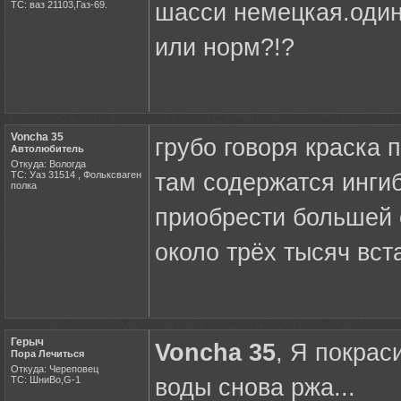
ТС: ваз 21103,Газ-69.
шасси немецкая.один 
или норм?!?
Voncha 35
грубо говоря краска 
Автолюбитель
Откуда: Вологда
ТС: Уаз 31514 , Фольксваген
там содержатся инги
полка
приобрести большей 
около трёх тысяч вста
Герыч
Voncha 35
, Я покрас
Пора Лечиться
Откуда: Череповец
ТС: ШниВо,G-1
воды снова ржа...