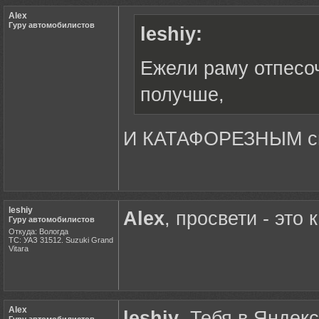
Alex
Гуру автомобилистов
leshiy:
Ежели раму отпесоч
получше,
И КАТАФОРЕЗНЫМ сп
leshiy
Alex
, просвети - это 
Гуру автомобилистов
Откуда: Вологда
ТС: УАЗ 31512. Suzuki Grand
Vitara
Alex
leshiy
, Тебя в Яндекс