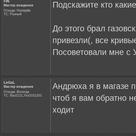
FIN
Подскажите кто каки
Мастер вождения
Откуда: Humppila
ТС: Разный
До этого брал газовс
привезли(, все кривые
Посоветовали мне с 
LeGaL
Андрюха я в магазе 
Мастер вождения
Откуда: Вологда
ТС: Ваз2121,Уаз3151201
чтоб я вам обратно н
ходит