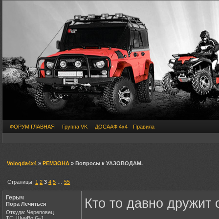
ФОРУМ ГЛАВНАЯ
Группа VK
ДОСААФ 4х4
Правила
Vologda4x4
»
РЕМЗОНА
» Вопросы к УАЗОВОДАМ.
Страницы:
1
2
3
4
5
…
55
Герыч
Кто то давно дружит 
Пора Лечиться
Откуда: Череповец
ТС: ШниВо,G-1