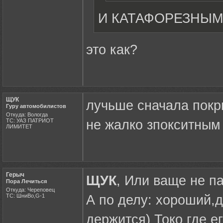
И КАТАФОРЕЗНЫМ с
это как?
ЩУК
лучьше сначала покр
Гуру автомобилистов
Откуда: Вологда
ТС: УАЗ ПАТРИОТ
не жалко зпокситным 
ЛИМИТЕТ
Герыч
ЩУК
, Или ваще не па
Пора Лечиться
Откуда: Череповец
ТС: ШниВо,G-1
А по делу: хороший,д
держится) Токо где ег