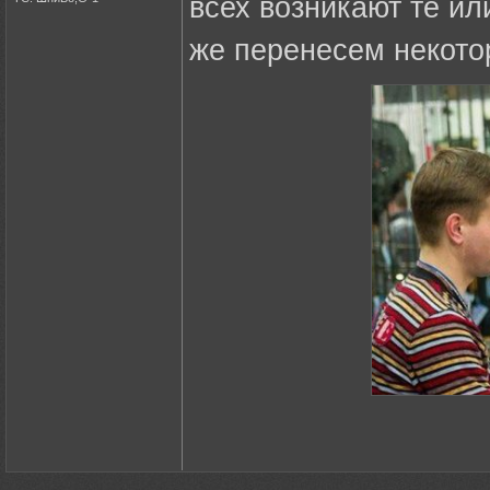
всех возникают те ил
же перенесем некото