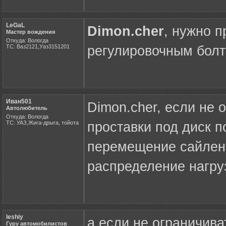
LeGaL
Dimon.cher
, нужно п
Мастер вождения
Откуда: Вологда
ТС: Ваз2121,Уаз3151201
регулировочным бол
Иван501
Dimon.cher, если не 
Автолюбитель
Откуда: Вологда
ТС: УАЗ,Жига-дрыга, тойота
проставки под диск п
перемещение сайлент
распределение нагруз
leshiy
а если не ограничиват
Гуру автомобилистов