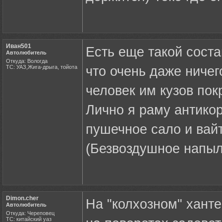
Иван501
Есть еще такой соста
Автолюбитель
Откуда: Вологда
ТС: УАЗ,Жига-дрыга, тойота
что очень даже ничего
человек им кузов по
Лично я раму антико
пушечное сало и вай
(Безвоздушное напыл
Dimon.cher
На "колхозном" ханте
Автолюбитель
Откуда: Череповец
ТС: китайский уаз