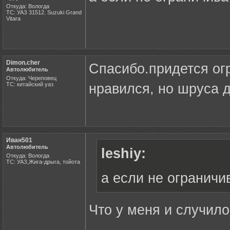
Откуда: Вологда
ТС: УАЗ 31512. Suzuki Grand
Vitara
Dimon.cher
Спасибо.придется огр
Автолюбитель
Откуда: Череповец
ТС: китайский уаз
нравился, но шруса 
Иван501
Автолюбитель
leshiy:
Откуда: Вологда
ТС: УАЗ,Жига-дрыга, тойота
а если не ограничив
Что у меня и случилос