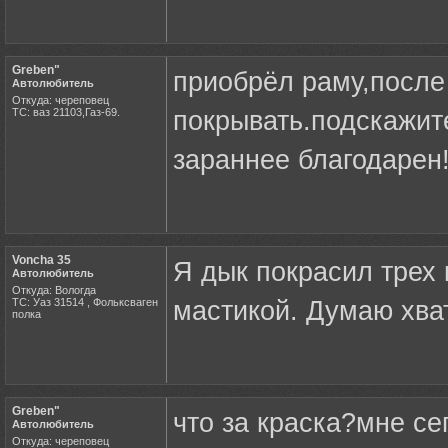
Greben"
приобрёл раму,после
Автолюбитель
Откуда: череповец
ТС: ваз 21103,Газ-69.
покрывать.подскажите
зараннее благодарен!
Voncha 35
Я дык покрасил трех 
Автолюбитель
Откуда: Вологда
ТС: Уаз 31514 , Фольксваген
мастикой. Думаю хват
полка
Greben"
что за краска?мне с
Автолюбитель
Откуда: череповец