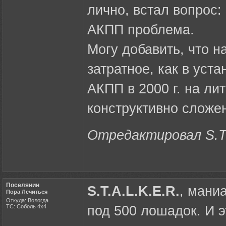
лично, встал вопрос
АКПП проблема.
Могу добавить, что н
затратное, как в уст
АКПП в 2000 г. на лит
конструктивно сложен
Отредактировал S.T.A
Поселянин
S.T.A.L.K.E.R.
, мани
Пора Лечиться
Откуда: Вологда
ТС: Соболь 4х4
под 500 лошадок. И эт