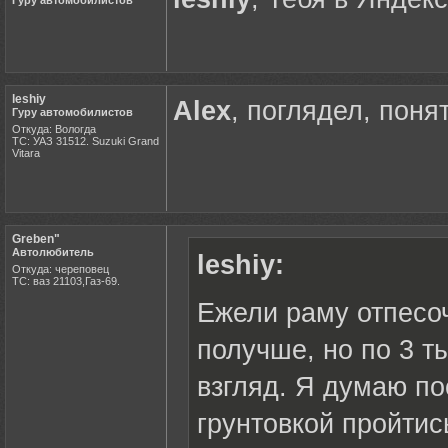
Гуру автомобилистов
leshiy
Alex
, поглядел, поня
Гуру автомобилистов
Откуда: Вологда
ТС: УАЗ 31512. Suzuki Grand
Vitara
Greben"
Автолюбитель
leshiy:
Откуда: череповец
ТС: ваз 21103,Газ-69.
Ежели раму отпесоч
получше, но по 3 ты
взгляд. Я думаю по
грунтовкой пройтис