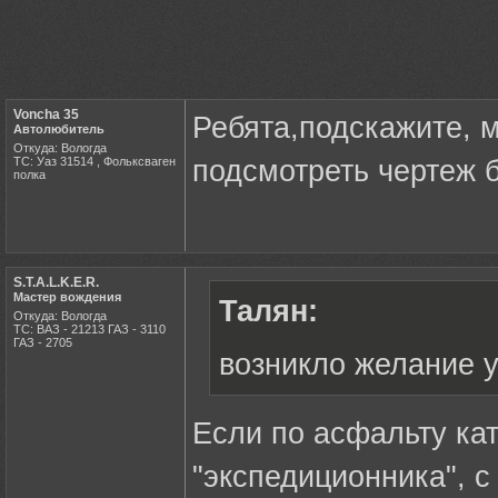
Voncha 35
Ребята,подскажите, м
Автолюбитель
Откуда: Вологда
ТС: Уаз 31514 , Фольксваген
подсмотреть чертеж 
полка
S.T.A.L.K.E.R.
Мастер вождения
Талян:
Откуда: Вологда
ТС: ВАЗ - 21213 ГАЗ - 3110
ГАЗ - 2705
возникло желание у
Если по асфальту кат
"экспедиционника", с