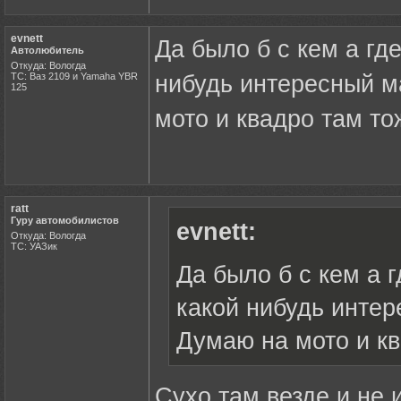
evnett
Да было б с кем а гд
Автолюбитель
Откуда: Вологда
ТС: Ваз 2109 и Yamaha YBR
нибудь интересный м
125
мото и квадро там то
ratt
Гуру автомобилистов
evnett:
Откуда: Вологда
ТС: УАЗик
Да было б с кем а г
какой нибудь интер
Думаю на мото и кв
Сухо там везде и не 