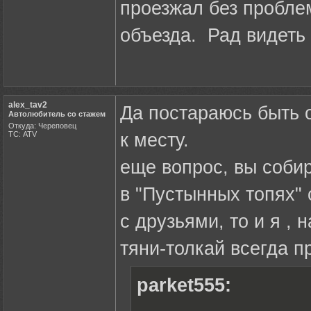
проезжал без проблем
объезда. Рад видеть 
alex_tav2
Да постараюсь быть о
Автолюбитель со стажем
Откуда: Череповец
ТС: ATV
к месту.
еще вопрос, вы собир
в "Пустынных топях" 
с друзьями, то и я , 
тяни-толкай всегда при
parket555: