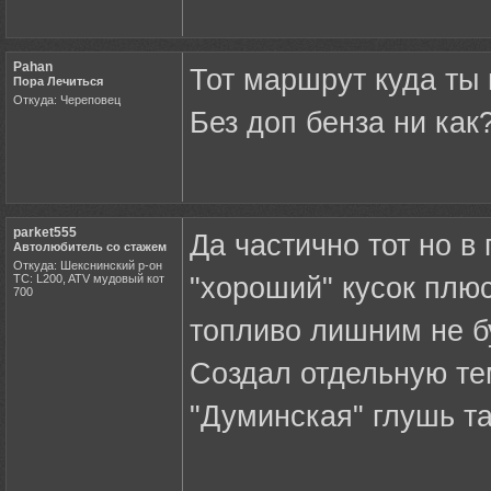
Pahan
Тот маршрут куда ты 
Пора Лечиться
Откуда: Череповец
Без доп бенза ни ка
parket555
Да частично тот но 
Автолюбитель со стажем
Откуда: Шекснинский р-он
ТС: L200, ATV мудовый кот
"хороший" кусок плюс
700
топливо лишним не б
Создал отдельную те
"Думинская" глушь та