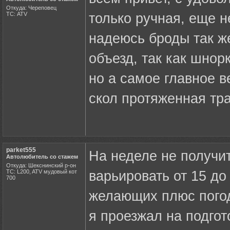
Откуда: Череповец
ТС: ATV
только ручная, еще н
надеюсь броды так же
объезд, так как шнорк
но а самое главное ве
скол протяженная тр
parket555
На неделе не получи
Автолюбитель со стажем
Откуда: Шекснинский р-он
ТС: L200, ATV мудовый кот
варьировать от 15 до
700
желающих плюс погод
я проезжал на подго