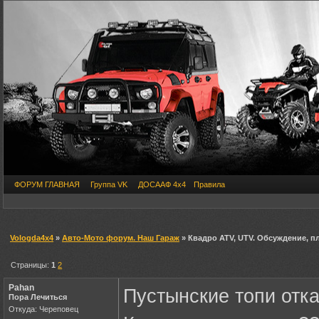
ФОРУМ ГЛАВНАЯ
Группа VK
ДОСААФ 4х4
Правила
Vologda4x4
»
Авто-Мото форум. Наш Гараж
» Квадро ATV, UTV. Обсуждение, п
Страницы:
1
2
Pahan
Пустынские топи отка
Пора Лечиться
Откуда: Череповец