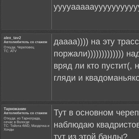
ууууаааааууууууууууу
alex_tav2
даааа)))) на эту трасс
Автолюбитель со стажем
Откуда: Череповец
ТС: ATV
поржали))))))))))))) н
вряд ли кто пустит(, 
гляди и квадоманьяко
Тарножанин
Тут в основном череп
Автолюбитель со стажем
Откуда: из Тарнограда,
сечас в Вологде
наблюдаю квадристов 
ТС: Тойота 4WD, Маздочка и
Хонды
тут из этой банды?