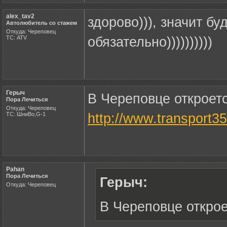
alex_tav2
здорово))), значит бу
Автолюбитель со стажем
Откуда: Череповец
ТС: ATV
обязательно))))))))))
Герыч
В Череповце откроет
Пора Лечиться
Откуда: Череповец
ТС: ШниВо,G-1
http://www.transport3
Pahan
Пора Лечиться
Герыч:
Откуда: Череповец
В Череповце открое