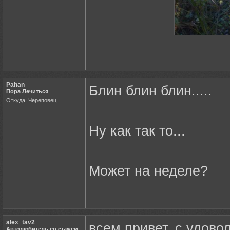
Pahan
Блин блин блин.....
Пора Лечиться
Откуда: Череповец
Ну как так то...
Может на неделе?
alex_tav2
всем привет, с удово
Автолюбитель со стажем