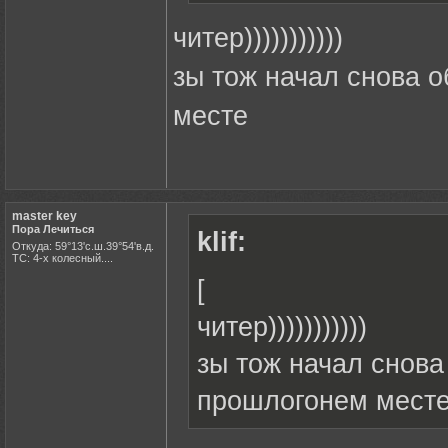
читер)))))))))))
зы тож начал снова о
месте
master key
Пора Лечиться
klif:
Откуда: 59°13'с.ш.39°54'в.д.
ТС: 4-х колесный....
[
читер)))))))))))
зы тож начал снова
прошлогонем мест