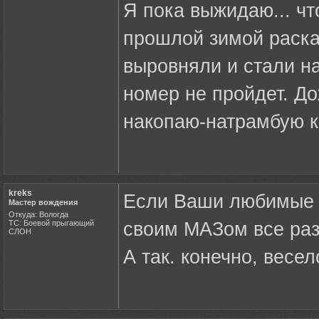
Я пока выжидаю... чт
прошлой зимой раска
выровняли и стали на
номер не пройдет. Д
накопаю-натрамбую ко
kreks
Если Ваши любимые Ш
Мастер вождения
Откуда: Вологда
ТС: Боевой прыгающий
своим МАЗом все разр
СЛОН
А так. конечно, весел