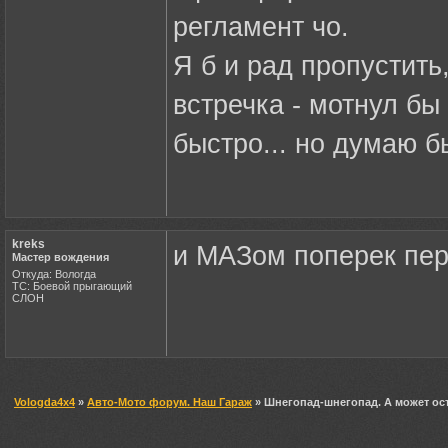
регламент чо.
Я б и рад пропустить
встречка - мотнул бы
быстро... но думаю б
kreks
и МАЗом поперек перее
Мастер вождения
Откуда: Вологда
ТС: Боевой прыгающий
СЛОН
Vologda4x4
»
Авто-Мото форум. Наш Гараж
» Шнегопад-шнегопад. А может ос