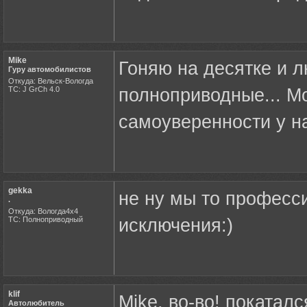
Mike
Гоняю на десятке и 
Гуру автомобилистов
Откуда: Вельск-Вологда
ТС: J GrCh 4.0
полноприводные... М
самоуверенности у н
gekka
не ну мы то професс
.
Откуда: Вологда4х4
ТС: Полноприводный
исключения:)
klif
Mike, во-во! покатал
Автолюбитель