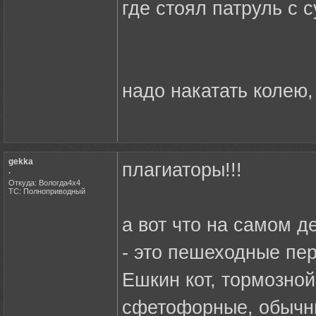
где стоял патруль с с
надо накатать колею,
gekka
плагиаторы!!!
.
Откуда: Вологда4х4
ТС: Полноприводный
а вот что на самом д
- это пешеходные пе
Ешкин кот, тормозной
сфетофорные, обычны