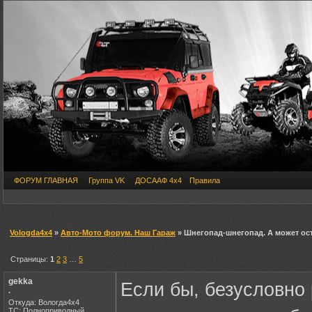
ФОРУМ ГЛАВНАЯ
Группа VK
ДОСААФ 4х4
Правила
Vologda4x4
»
Авто-Мото форум. Наш Гараж
» Шнегопад-шнегопад. А может ос
Страницы:
1
2
3
…
5
gekka
Если бы, безусловно
.
Откуда: Вологда4х4
ТС: Полноприводный