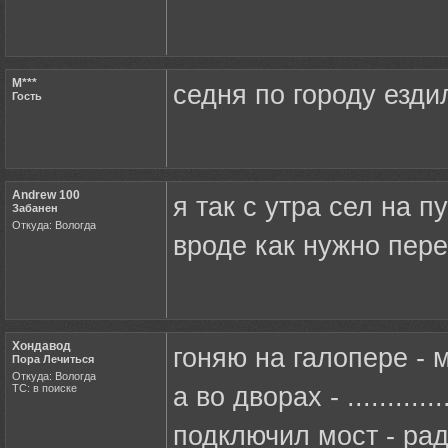
M***
седня по городу ездил
Гость
Andrew 100
я так с утра сел на п
Забанен
Откуда: Вологда
вроде как нужно пересе
Хондавод
гоняю на галопере - м
Пора Лечиться
Откуда: Вологда
ТС: в поиске
а во дворах - .................
подключил мост - ра