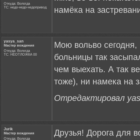
Откуда: Вологда
ТС: недо-недо-недопривод
намёка на застревани
yasya_san
Мою вольво сегодня, 
Мастер вождения
Откуда: Вологда
ТС: НЕОТЛОЖКА 00
больницы так засыпал
чем выехать. А так в
тоже), ни намека на 
Отредактировал yasy
Jurik
Друзья! Дорога для в
Мастер вождения
Откуда: Вологда