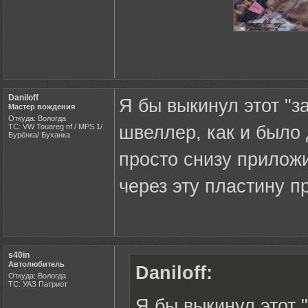
Daniloff
Я бы выкинул этот "з
Мастер вождения
Откуда: Вологда
ТС: VW Touareg nf / MPS 1/
швеллер, как и было 
Бурёнка/ Буханка
просто снизу приложи
через эту пластину п
s40in
Автолюбитель
Daniloff:
Откуда: Вологда
ТС: УАЗ Патриот
Я бы выкинул этот 