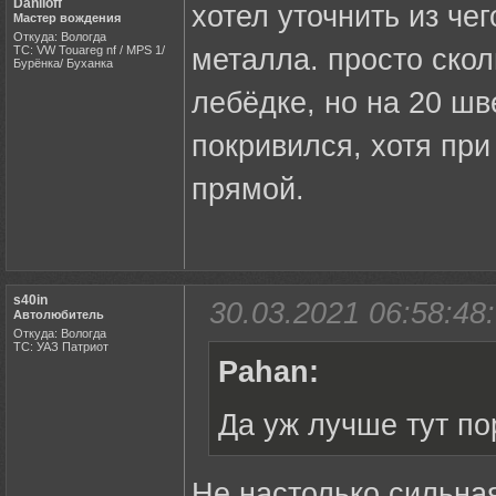
Daniloff
хотел уточнить из ч
Мастер вождения
Откуда: Вологда
ТС: VW Touareg nf / MPS 1/
металла. просто скол
Бурёнка/ Буханка
лебёдке, но на 20 шв
покривился, хотя при
прямой.
s40in
30.03.2021 06:58:48:
Автолюбитель
Откуда: Вологда
ТС: УАЗ Патриот
Pahan:
Да уж лучше тут по
Не настолько сильна