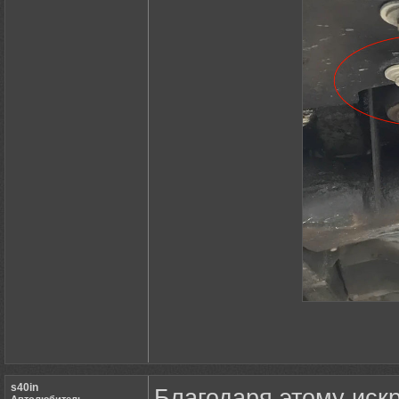
s40in
Благодаря этому искр
Автолюбитель