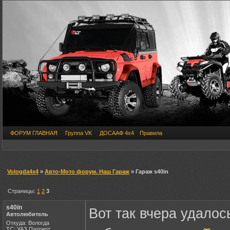
ФОРУМ ГЛАВНАЯ
Группа VK
ДОСААФ 4х4
Правила
Vologda4x4
»
Авто-Мото форум. Наш Гараж
» Гараж s40in
Страницы:
1
2
3
s40in
Вот так вчера удалось
Автолюбитель
Откуда: Вологда
ТС: УАЗ Патриот