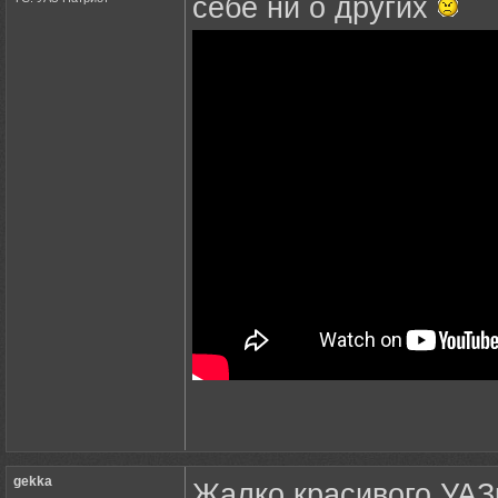
себе ни о других
gekka
Жалко красивого УАЗк
.