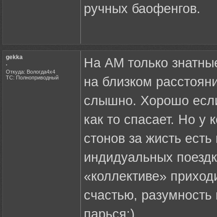
ручных баофенгов.
gekka
На АМ только знатны
.
Откуда: Вологда4х4
ТС: Полноприводный
на близком расстояни
слышно. Хорошо если
как то спасает. Но у 
стонов за жисть есть
индидуальных поездка
«коллективе» приходи
счастью, разумность 
парься:)