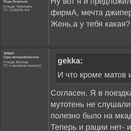
Ну вот я и предложи
Пора Лечиться
Откуда: Череповец
ТС: СОБОЛЬ 4х4
фирмА, мечта джипе
Жень,а у тебя какая?
Volant
Гуру автомобилистов
gekka:
Откуда: Вологда
ТС: в автивном поиске)))
И что кроме матов 
Согласен. Я в поездк
мутотень не слушали
полезно было на мкад
Теперь и рации нет- 