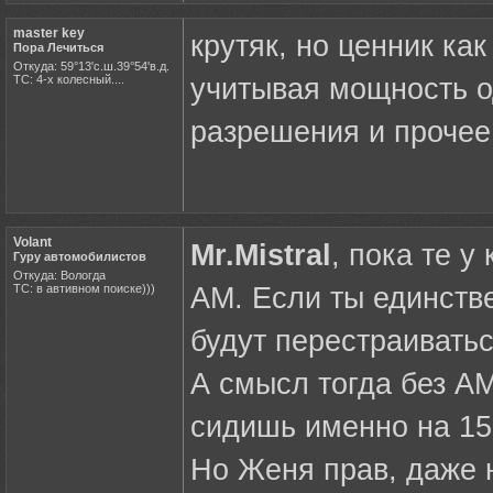
master key
крутяк, но ценник как
Пора Лечиться
Откуда: 59°13'с.ш.39°54'в.д.
ТС: 4-х колесный....
учитывая мощность о
разрешения и прочее
Volant
Mr.Mistral
, пока те 
Гуру автомобилистов
Откуда: Вологда
ТС: в автивном поиске)))
АМ. Если ты единстве
будут перестраивать
А смысл тогда без АМ
сидишь именно на 15а
Но Женя прав, даже 