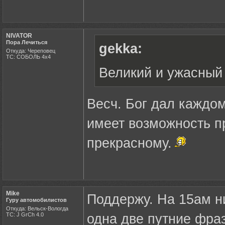
NIVATOR
Пора Лечиться
gekka:
Откуда: Череповец
ТС: СОБОЛЬ 4х4
Великий и ужасный
Весч. Бог дал каждо
имеет возможность п
прекрасному.
Mike
Поддержу. На 15ам ни
Гуру автомобилистов
Откуда: Вельск-Вологда
ТС: J GrCh 4.0
одна две путние фра