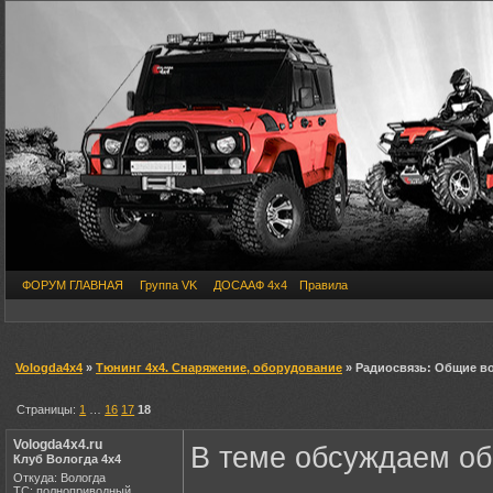
ФОРУМ ГЛАВНАЯ
Группа VK
ДОСААФ 4х4
Правила
Vologda4x4
»
Тюнинг 4х4. Снаряжение, оборудование
» Радиосвязь: Общие в
Страницы:
1
…
16
17
18
Vologda4x4.ru
В теме обсуждаем об
Клуб Вологда 4х4
Откуда: Вологда
ТС: полноприводный