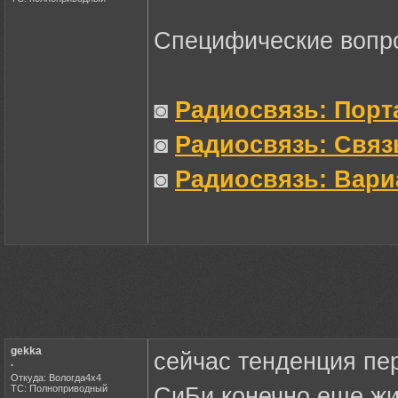
Специфические вопр
◙
Радиосвязь: Порт
◙
Радиосвязь: Связ
◙
Радиосвязь: Вари
gekka
сейчас тенденция пе
.
Откуда: Вологда4х4
ТС: Полноприводный
СиБи конечно еще жив