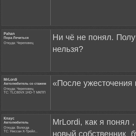
Pahan
Ни чё не понял. Полу
Пора Лечиться
Откуда: Череповец
нельзя?
MrLordi
«После ужесточения 
Автолюбитель со стажем
Откуда: Череповец
ТС: TLC80VX 1HD-T МКПП
Клаус
MrLordi, как я поня
Автолюбитель
Откуда: Вологда
ТС: Ниссан Х-Трейл...
новый собственник б