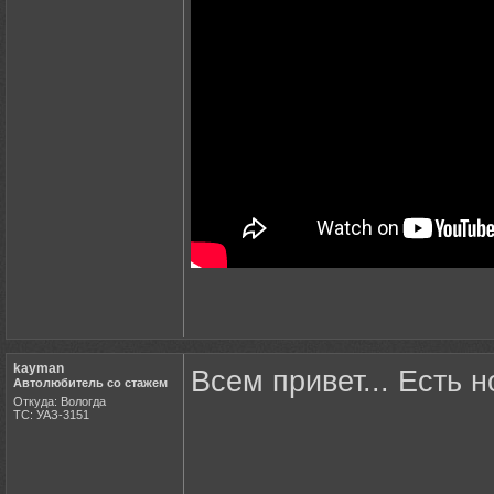
kayman
Всем привет... Есть н
Автолюбитель со стажем
Откуда: Вологда
ТС: УАЗ-3151