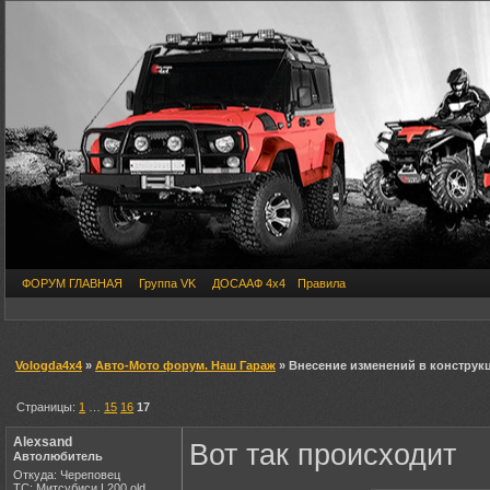
ФОРУМ ГЛАВНАЯ
Группа VK
ДОСААФ 4х4
Правила
Vologda4x4
»
Авто-Мото форум. Наш Гараж
» Внесение изменений в конструк
Страницы:
1
…
15
16
17
Alexsand
Вот так происходит
Автолюбитель
Откуда: Череповец
ТС: Митсубиси L200 old