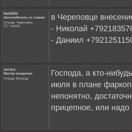
feel2002
в Череповце внесени
Автолюбитель со стажем
Откуда: Череповец
ТС: тлк100
- Николай +7921835769
- Даниил +792125115
летяга
Господа, а кто-нибуд
Мастер вождения
Откуда: Вологда
июля в плане фаркоп
непонятно, достаточн
прицепное, или надо