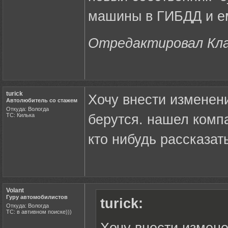
машины в ГИБДД и ему
Отредактировал Клау
turick
Хочу внести изменени
Автолюбитель со стажем
Откуда: Вологда
ТС: Килька
берутся. нашел комп
кто нибудь рассказат
Volant
Гуру автомобилистов
turick:
Откуда: Вологда
ТС: в автивном поиске)))
Хочу внести измене