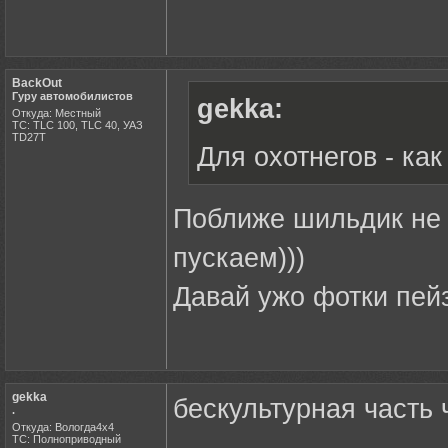
BackOut
Гуру автомобилистов
gekka:
Откуда: Местный
ТС: TLC 100, TLC 40, УАЗ
ТD27Т
Для охотнегов - как
Поближе шильдик не 
пускаем)))
Давай ужо фотки пей
gekka
бескультурная часть 
.
Откуда: Вологда4х4
ТС: Полноприводный