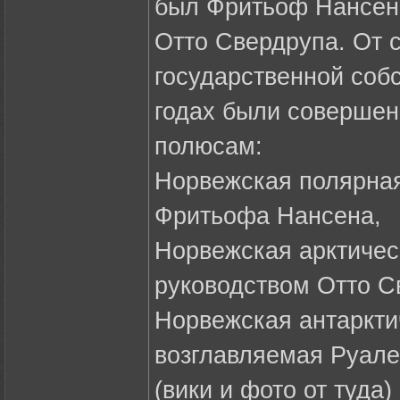
был Фритьоф Нансен,
Отто Свердрупа. От 
государственной соб
годах были совершен
полюсам:
Норвежская полярная
Фритьофа Нансена,
Норвежская арктичес
руководством Отто С
Норвежская антаркти
возглавляемая Руал
(вики и фото от туда)