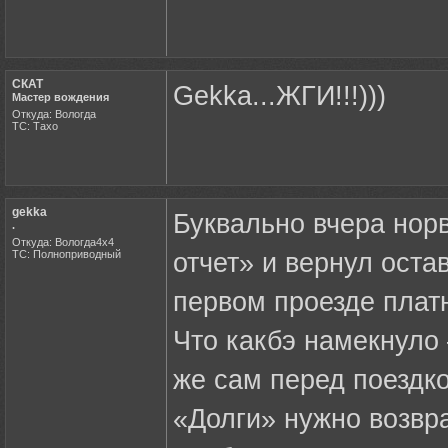
СКАТ
Gekka...ЖГИ!!!)))
Мастер вождения
Откуда: Вологда
ТС: Тахо
gekka
Буквально вчера нор
.
Откуда: Вологда4х4
ТС: Полноприводный
отчет» и вернул оста
первом проезде платн
Что какбэ намекнуло 
же сам перед поездко
«Долги» нужно возвр