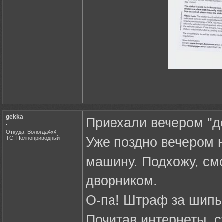
gekka
Приехали вечером "д
.
Откуда: Вологда4х4
ТС: Полноприводный
Уже поздно вечером н
машину. Подхожу, смо
дворником.
О-па! Штраф за шипы
Почитав интернеты, с