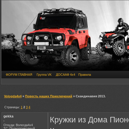
ФОРУМ ГЛАВНАЯ
Группа VK
ДОСААФ 4х4
Правила
Vologda4x4
»
Повесть наших Приключений
» Скандинавия 2013.
Страницы:
1
2
3
4
gekka
Кружки из Дома Пион
.
Откуда: Вологда4х4
ТС: Полноприводный