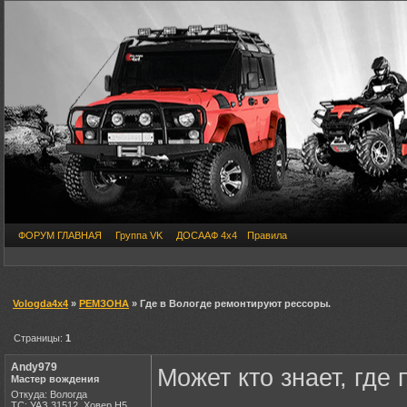
ФОРУМ ГЛАВНАЯ
Группа VK
ДОСААФ 4х4
Правила
Vologda4x4
»
РЕМЗОНА
» Где в Вологде ремонтируют рессоры.
Страницы:
1
Andy979
Может кто знает, где
Мастер вождения
Откуда: Вологда
ТС: УАЗ 31512, Ховер Н5,