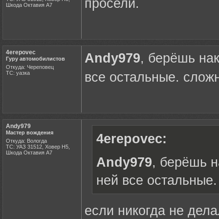
просели.
Шкода Октавия А7
4erepovec
Andy979
, берёшь на
Гуру автомобилистов
Откуда: Череповец
ТС: уазка
все остальные. сложн
Andy979
Мастер вождения
4erepovec:
Откуда: Вологда
ТС: УАЗ 31512, Ховер Н5,
Шкода Октавия А7
Andy979
, берёшь 
ней все остальные.
если никогда не делал