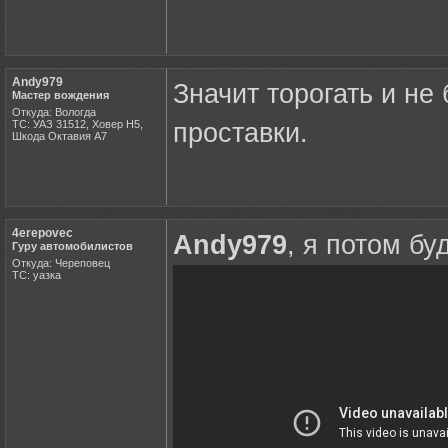
Andy979
Значит торогать и не
Мастер вождения
Откуда: Вологда
ТС: УАЗ 31512, Ховер Н5,
проставки.
Шкода Октавия А7
4erepovec
Andy979
, я потом бу
Гуру автомобилистов
Откуда: Череповец
ТС: уазка