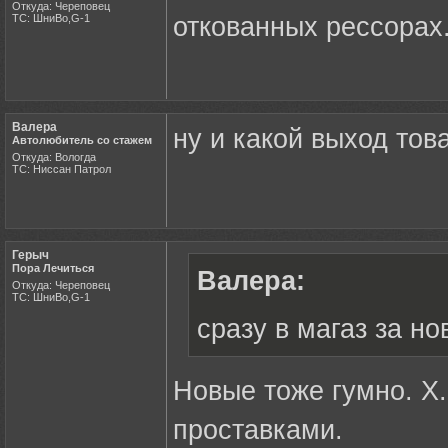
Откуда: Череповец
ТС: ШниВо,G-1
откованных рессорах
Валера
ну и какой выход тов
Автолюбитель со стажем
Откуда: Вологда
ТС: Ниссан Патрол
Герыч
Пора Лечиться
Валера:
Откуда: Череповец
ТС: ШниВо,G-1
сразу в магаз за н
Новые тоже гумно. Х.
проставками.