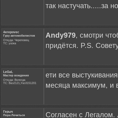
так настучать.....за 
4erepovec
Andy979
, смотри что
Гуру автомобилистов
Откуда: Череповец
ТС: уазка
придётся. P.S. Совет
LeGaL
ети все выстукивания
Мастер вождения
Откуда: Вологда
ТС: Ваз2121,Уаз3151201
месяца максимум, и в
Герыч
Согласен с Легалом.
Пора Лечиться