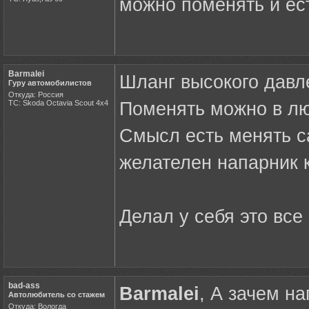
можно поменять и ес
Barmalei
Шланг высокого давл
Гуру автомобилистов
Откуда: Россия
ТС: Skoda Octavia Scout 4x4
Поменять можно в лю
Смысл есть менять са
желателен напарник к
Делал у себя это все
bad-ass
Barmalei
, А зачем н
Автолюбитель со стажем
Откуда: Вологда