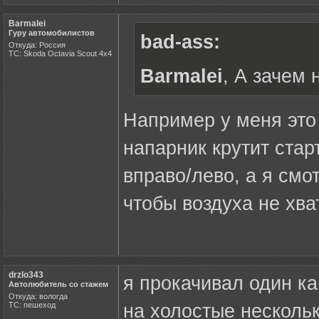
Barmalei
Гуру автомобилистов
bad-ass:
Откуда: Россия
ТС: Skoda Octavia Scout 4x4
Barmalei
, А зачем 
Например у меня это 
напарник крутит старт
вправо/лево, а я смо
чтобы воздуха не хва
drzlo343
я прокачивал один ка
Автолюбитель со стажем
Откуда: вологда
ТС: пешеход
на холостые нескольк