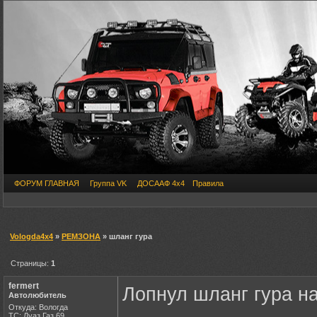
ФОРУМ ГЛАВНАЯ
Группа VK
ДОСААФ 4х4
Правила
Vologda4x4
»
РЕМЗОНА
» шланг гура
Страницы:
1
fermert
Лопнул шланг гура на
Автолюбитель
Откуда: Вологда
ТС: Луаз,Газ 69