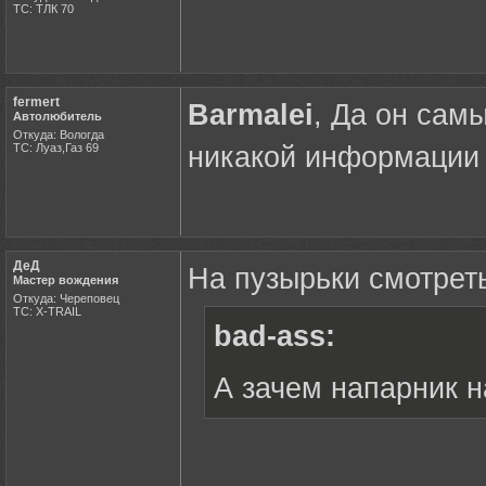
ТС: ТЛК 70
fermert
Barmalei
, Да он самы
Автолюбитель
Откуда: Вологда
ТС: Луаз,Газ 69
никакой информации 
ДеД
На пузырьки смотрет
Мастер вождения
Откуда: Череповец
ТС: X-TRAIL
bad-ass:
А зачем напарник н