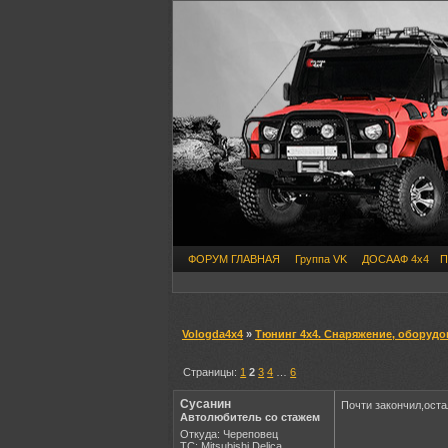
ФОРУМ ГЛАВНАЯ
Группа VK
ДОСААФ 4х4
П
Vologda4x4
»
Тюнинг 4х4. Снаряжение, оборудо
Страницы:
1
2
3
4
…
6
Сусанин
Почти закончил,оста
Автолюбитель со стажем
Откуда: Череповец
ТС: Mitsubishi Delica