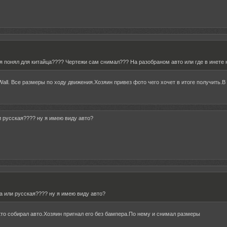
 я понял для китайца???? Чертежи сам снимал??? На разобраном авто или где в инете
Wall. Все размеры по ходу движения.Хозяин привез фото чего хочет в итоге получить.В
и русская???? ну я имею виду авто?
а или русская???? ну я имею виду авто?
кто собирал авто.Хозяин пригнал его без бампера.По нему и снимал размеры