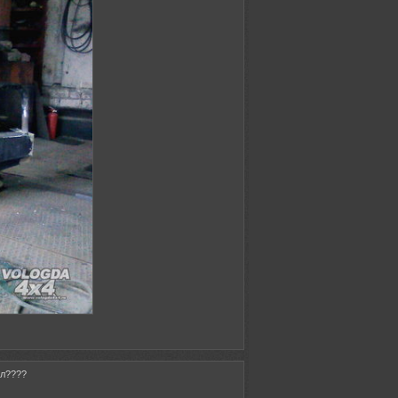
ёл????