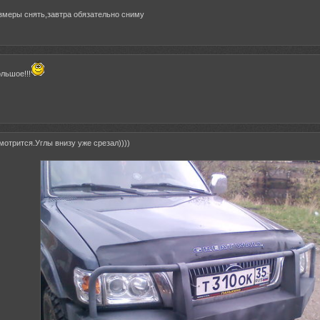
змеры снять,завтра обязательно сниму
льшое!!!
мотрится.Углы внизу уже срезал))))