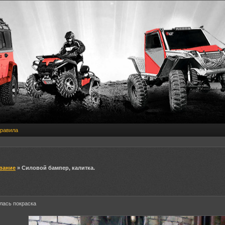
равила
вание
» Силовой бампер, калитка.
лась покраска