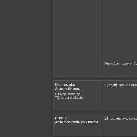
Отредактировал Сус
Gramozeka
Супер!!!Спасибо огр
Автолюбитель
Откуда: вологда
ТС: great wall safe
Ermak
34 пост-на риф смах
Автолюбитель со стажем