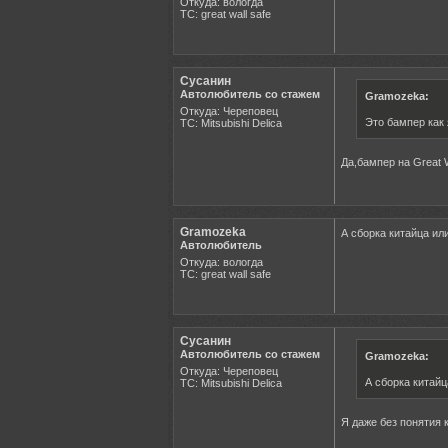
Откуда: вологда
ТС: great wall safe
Сусанин
Автолюбитель со стажем
Gramozeka:
Откуда: Череповец
Это бампер как
ТС: Mitsubishi Delica
Да,бампер на Great 
Gramozeka
А сборка китайца ил
Автолюбитель
Откуда: вологда
ТС: great wall safe
Сусанин
Автолюбитель со стажем
Gramozeka:
Откуда: Череповец
А сборка китайц
ТС: Mitsubishi Delica
Я даже без понятия 