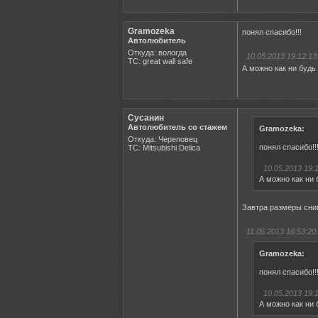
Gramozeka
понял спасибо!!!
Автолюбитель
Откуда: вологда
10.05.2013 19:12:13
ТС: great wall safe
А можно как ни будь 
Сусанин
Автолюбитель со стажем
Gramozeka:
Откуда: Череповец
понял спасибо!!
ТС: Mitsubishi Delica
10.05.2013 19:1
А можно как ни 
Завтра размеры сни
11.05.2013 16:53:20:
Gramozeka:
понял спасибо!!
10.05.2013 19:1
А можно как ни 