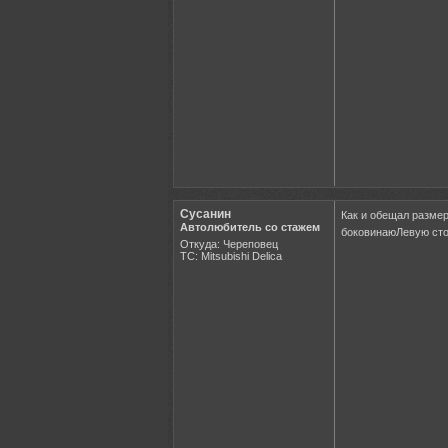
Сусанин
Как и обещал разме
Автолюбитель со стажем
боковинаюЛевую стор
Откуда: Череповец
ТС: Mitsubishi Delica