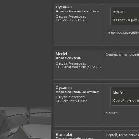
Сусанин
Автолюбитель со стажем
Ermak:
Откуда: Череповец
34 пост-на риф
ТС: Mitsubishi Delica
Не вопрос,созвоним
Morfei
Сергей, а что по ден
Автолюбитель
Откуда: Череповец
ТС: Great Wall Safe (SUV G5)
Сусанин
Автолюбитель со стажем
Morfei:
Откуда: Череповец
Сергей, а что по
ТС: Mitsubishi Delica
в личке
Barmalei
Сергей, такое легче
Гуру автомобилистов