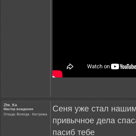
Zhe_Ka
Сеня уже стал нашим
Мастер вождения
Откуда: Вологда - Кострома
привычное дела спас
пасиб тебе