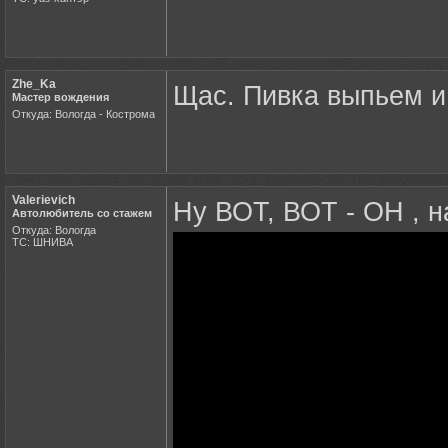
Zhe_Ka
Щас. Пивка выпьем и
Мастер вождения
Откуда: Вологда - Кострома
Valerievich
Ну ВОТ, ВОТ - ОН , н
Автолюбитель со стажем
Откуда: Вологда
ТС: ШНИВА