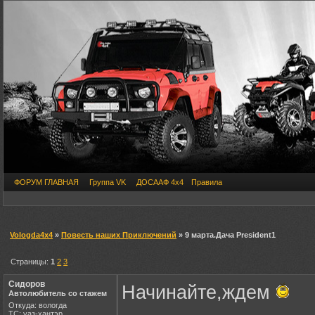
ФОРУМ ГЛАВНАЯ
Группа VK
ДОСААФ 4х4
Правила
Vologda4x4
»
Повесть наших Приключений
» 9 марта.Дача President1
Страницы:
1
2
3
Сидоров
Начинайте,ждем
Автолюбитель со стажем
Откуда: вологда
ТС: уаз-хантэр