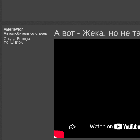
Valerievich
А вот - Жека, но не 
Автолюбитель со стажем
Откуда: Вологда
ТС: ШНИВА