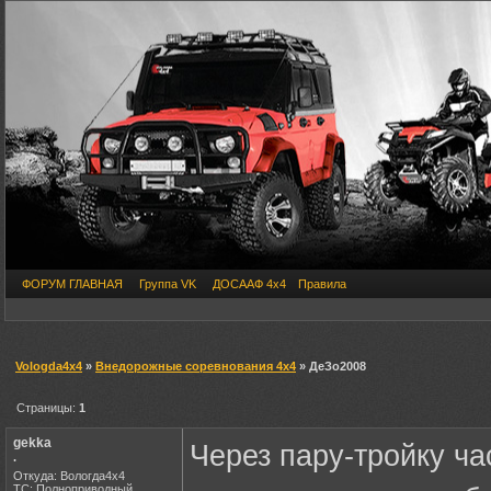
ФОРУМ ГЛАВНАЯ
Группа VK
ДОСААФ 4х4
Правила
Vologda4x4
»
Внедорожные соревнования 4х4
» ДеЗо2008
Страницы:
1
gekka
Через пару-тройку ч
.
Откуда: Вологда4х4
ТС: Полноприводный