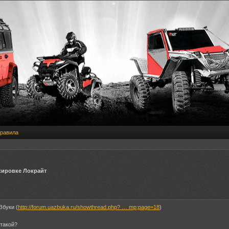
равила
окировке Локрайт
Збуки (
http://forum.uazbuka.ru/showthread.php? … mp;page=18
)
 такой?