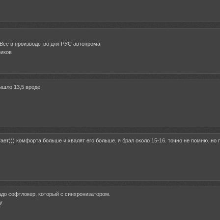
Все в производство для РУС автопрома.
риков
ышло 13,5 вроде.
ает))) комфорта больше и хвалят его больше. я брал около 15-16. точно не помню. но
адо софтлокер, который с синхронизатором.
у.