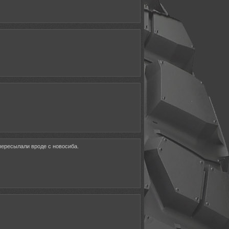
 пересылали вроде с новосиба.