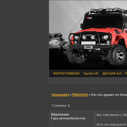
ФОРУМ ГЛАВНАЯ
Группа VK
ДОСААФ 4х4
П
Vologda4x4
»
РЕМЗОНА
» Кто что думает по бл
Страницы:
1
Иванченко
Вот собственно с УА
Гуру автомобилистов
Есть кто пользуется