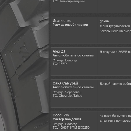
ТС: Полноприводный
Иванченко
gekka
,
Гуру автомобилистов
Женя тут упирается 
Каковы цена на аме
Alex ZJ
Я покупал с ЭБЕЯ в
Автолюбитель со стажем
Откуда: Вологда
ТС: JEEP
Саня Самурай
Детройт мяхче работ
Автолюбитель со стажем
Откуда: Череповец
ТС: Chevrolet Tahoe
Good_Vin
на ниву бы по уму н
Мастер вождения
а так тема по - моем
Откуда: Вологда
ТС: 4G63T, KTM EXC250