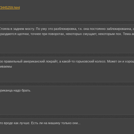
s/3445259.html
Стояла в заднем мосту. По уму это разблокировка, т.к. она постоянно заблокированна, 
 раздаются щелчки, точнее при поворотах, некоторых смущает, некоторым пох. Тема 
ро правильный американский локрайт, а какой-то горьковский колхоз. Может он и хор
биваемы
ериканца надо брать.
то вроде как лучше. Есть ли на машину только они...