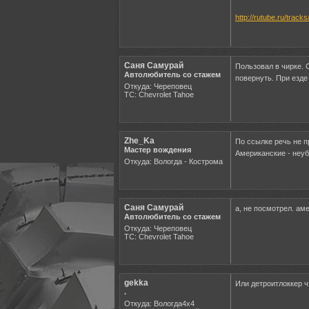
http://rutube.ru/track
Саня Самурай
Пользовал в чирке. 
Автолюбитель со стажем
повернуть. При езде
Откуда: Череповец
ТС: Chevrolet Tahoe
Zhe_Ka
По ссылке речь не п
Мастер вождения
Американские - неу
Откуда: Вологда - Кострома
Саня Самурай
а, не посмотрел. ам
Автолюбитель со стажем
Откуда: Череповец
ТС: Chevrolet Tahoe
gekka
Или детроитлоккер ч
.
Откуда: Вологда4х4