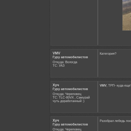
VMV
Категория?
Гуру автомобилистов
Откуда: Вологда
ТС: УАЗ
Хуч
VMV
, ТРП- куда еще
Гуру автомобилистов
Откуда: Череповец
ТС: TLC-80VX , Самурай
чуть доработанный :)
Хуч
Разобрал лебедь пос
Гуру автомобилистов
Откуда: Череповец