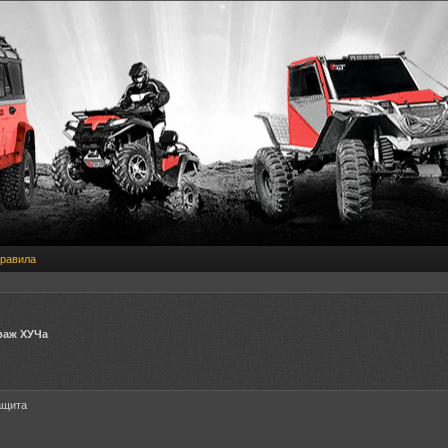
равила
раж ХУЧа
защита