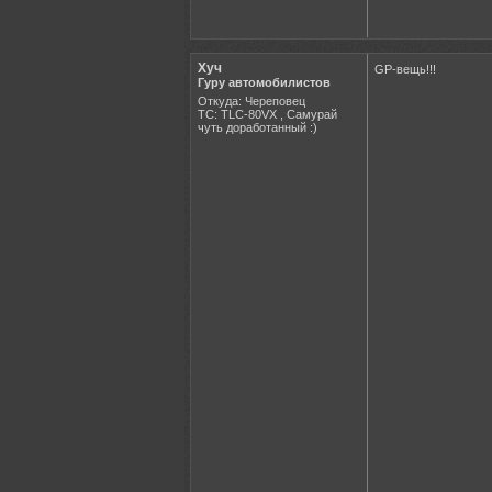
Хуч
GP-вещь!!!
Гуру автомобилистов
Откуда: Череповец
ТС: TLC-80VX , Самурай
чуть доработанный :)