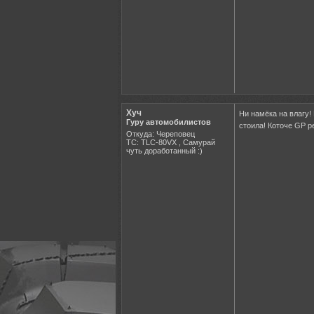
Хуч
Ни намёка на влагу!
Гуру автомобилистов
стоила! Коточе GP 
Откуда: Череповец
ТС: TLC-80VX , Самурай
чуть доработанный :)