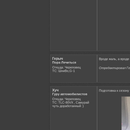
Герыч
Вроде жаль, а вроде 
Пора Лечиться
Откуда: Череповец
Отредактировал Гер
ТС: ШниВо,G-1
Хуч
Подготовка к сезону 
Гуру автомобилистов
Откуда: Череповец
ТС: TLC-80VX , Самурай
чуть доработанный :)