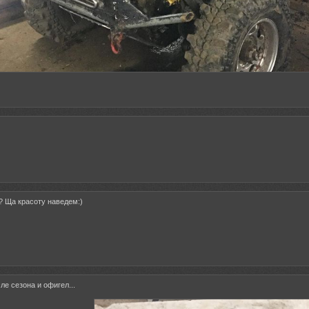
? Ща красоту наведем:)
ле сезона и офигел...