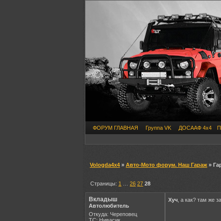
ФОРУМ ГЛАВНАЯ
Группа VK
ДОСААФ 4х4
П
Vologda4x4
»
Авто-Мото форум. Наш Гараж
» Га
Страницы:
1
…
26
27
28
Вкладыш
Хуч
, а как? там же 
Автолюбитель
Откуда: Череповец
ТС: Нивасик