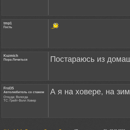
tmp1
Гость
Kuzmich
Постараюсь из домаш
Пора Лечиться
Frol35
А я на ховере, на зи
Автолюбитель со стажем
Откуда: Вологда
ТС: Грейт-Волл Ховер