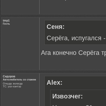
tmp1
Гость
Сеня:
Серёга, испугался 
Ага конечно Серёга т
Сидоров
Автолюбитель со стажем
Alex:
Откуда: вологда
ТС: уаз-хантэр
Извозчег: