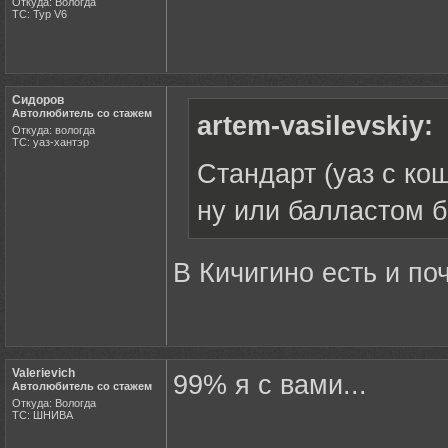
Откуда: Вологда
ТС: Тур V6
Сидоров
Автолюбитель со стажем
artem-vasilevskiy:
Откуда: вологда
ТС: уаз-хантэр
Стандарт (уаз с ко
ну или балластом б
В Кичигино есть и по
Valerievich
99% я с вами...
Автолюбитель со стажем
Откуда: Вологда
ТС: ШНИВА