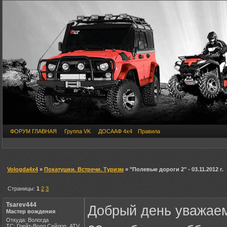
ФОРУМ ГЛАВНАЯ
Группа VK
ДОСААФ 4х4
Правила
Vologda4x4
»
Покатушки. Встречи. Туризм
» "Полевые дороги 2" - 03.11.2012 г.
Страницы:
1
2
3
Tsarev444
Добрый день уважаем
Мастер вождения
Откуда: Вологда
ТС: Грейт-Волл Сейлор, АТV,