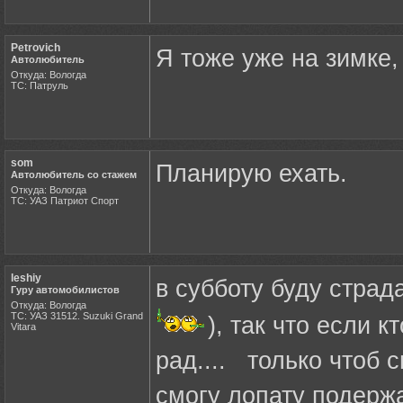
Petrovich
Я тоже уже на зимке,
Автолюбитель
Откуда: Вологда
ТС: Патруль
som
Планирую ехать.
Автолюбитель со стажем
Откуда: Вологда
ТС: УАЗ Патриот Спорт
leshiy
в субботу буду страд
Гуру автомобилистов
Откуда: Вологда
ТС: УАЗ 31512. Suzuki Grand
), так что если 
Vitara
рад.... только чтоб 
смогу лопату подержа