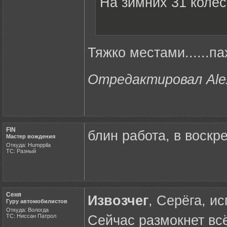
На зимних 31 колес
Тяжко местами......па
Отредактировал Alex 
FIN
блин работа, в воскре
Мастер вождения
Откуда: Humppila
ТС: Разный
Сеня
Извозчег
, Серёга, и
Гуру автомобилистов
Откуда: Вологда
ТС: Ниссан Патрол
Сейчас размокнет вс