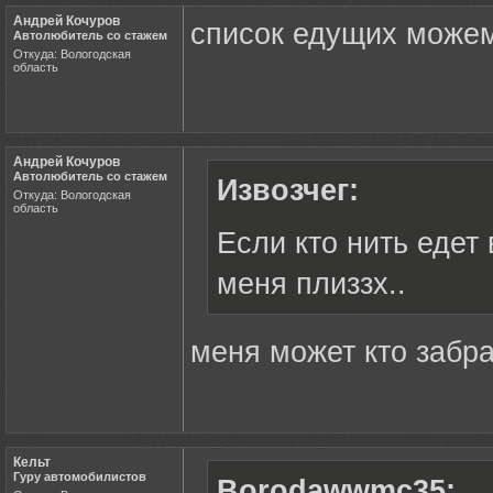
Андрей Кочуров
список едущих можем
Автолюбитель со стажем
Откуда: Вологодская
область
Андрей Кочуров
Автолюбитель со стажем
Извозчег:
Откуда: Вологодская
область
Если кто нить едет
меня плиззх..
меня может кто забр
Кельт
Гуру автомобилистов
Borodawwmc35: