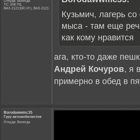
Откуда: Вологда
ТС: ИЖ П5,
ВАЗ-21213(R.I.P.), ВАЗ-2121
Кузьмич, лагерь со
мыса - там еще реч
как кому нравится
ага, кто-то даже пешк
Андрей Кочуров
, я
примерно в обед в пя
Borodawwmc35
Гуру автомобилистов
Откуда: Вологда