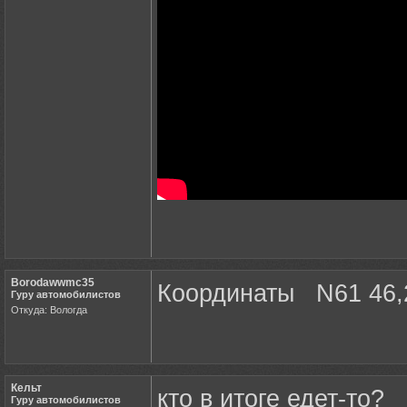
Borodawwmc35
Координаты N61 46,2
Гуру автомобилистов
Откуда: Вологда
Кельт
кто в итоге едет-то?
Гуру автомобилистов