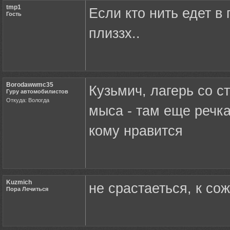
tmp1
Если кто нить едет в
Гость
плиззх..
Borodawwmc35
Кузьмич, лагерь со с
Гуру автомобилистов
Откуда: Вологда
мыса - там еще речка
кому нравится
Kuzmich
не срастаеться, к со
Пора Лечиться