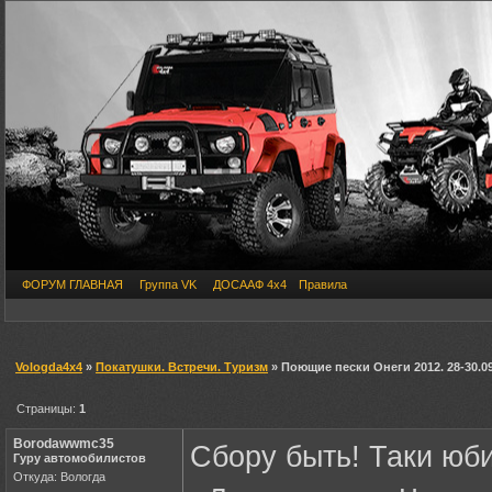
ФОРУМ ГЛАВНАЯ
Группа VK
ДОСААФ 4х4
Правила
Vologda4x4
»
Покатушки. Встречи. Туризм
» Поющие пески Онеги 2012. 28-30.0
Страницы:
1
Borodawwmc35
Сбору быть! Таки юби
Гуру автомобилистов
Откуда: Вологда