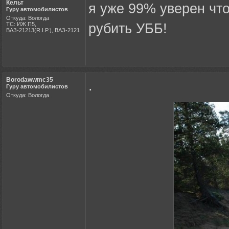
Кельт
я уже 99% уверен что
Гуру автомобилистов
Откуда: Вологда
ТС: ИЖ П5,
рубить УББ!
ВАЗ-21213(R.I.P.), ВАЗ-2121
Borodawwmc35
.
Гуру автомобилистов
Откуда: Вологда