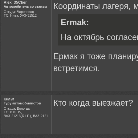
Alex_35Cher
Координаты лагеря, м
Автолюбитель со стажем
Откуда: Череповец
ТС: Нива, УАЗ-31512
Ermak:
На октябрь согласе
Ермак я тоже планиру
встретимся.
Кельт
Кто когда выезжает?
Гуру автомобилистов
Откуда: Вологда
ТС: ИЖ П5,
ВАЗ-21213(R.I.P.), ВАЗ-2121