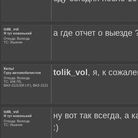
tolik_vol
а где отчет о выезде ?
Я тут новенький
Откуда: Вологда
ТС: Ишачек
Кельт
tolik_vol
, я, к сожал
Гуру автомобилистов
Откуда: Вологда
ТС: ИЖ П5,
ВАЗ-21213(R.I.P.), ВАЗ-2121
tolik_vol
ну вот так всегда, а
Я тут новенький
Откуда: Вологда
ТС: Ишачек
:)