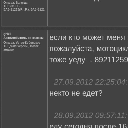
Откуда: Вологда
ТС: ИЖ П5,
ВАЗ-21213(R.I.P.), ВАЗ-2121
grizli
если кто может меня 
Автолюбитель со стажем
Откуда: Устье-Кубенское
ТС: джип чероки , мотак-
пожалуйста, мотоцикл
эндуро
тоже уеду . 8921125
27.09.2012 22:25:04:
некто не едет?
28.09.2012 09:57:11:
еду сегодня после 16