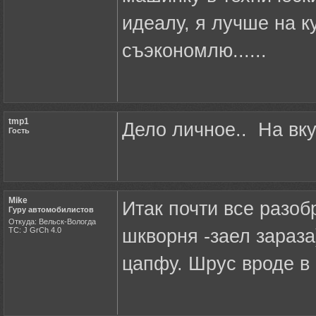
идеалу, я лучше на к
съэкономлю......
tmp1
Дело личное.. На вку
Гость
Mike
Итак почти все разоб
Гуру автомобилистов
Откуда: Вельск-Вологда
ТС: J GrCh 4.0
шкворня -заел зараз
цапфу. Шрус вроде в