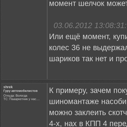
момент шелчок може
03.06.2012 13:08:31:
Или ещё момент, купи
колес 36 не выдержал
шариков так нет и пр
shrek
К примеру, зачем пок
Гуру автомобилистов
Откуда: Вологда
ТС: Паааркетник у нас....
шиномантаже насобира
можно заклеить скотч
4-х, нах в КПП 4 пере