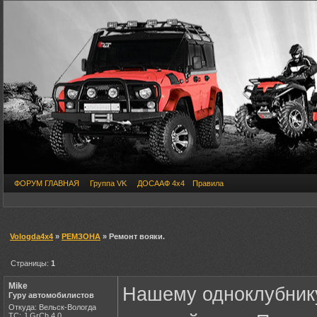
ФОРУМ ГЛАВНАЯ
Группа VK
ДОСААФ 4х4
Правила
Vologda4x4
»
РЕМЗОНА
» Ремонт вояки.
Страницы:
1
Mike
Нашему одноклубник
Гуру автомобилистов
Откуда: Вельск-Вологда
ТС: J GrCh 4.0