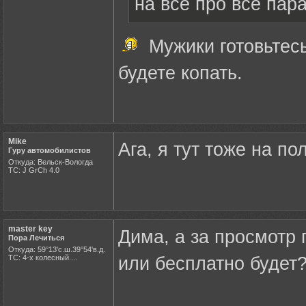
на все про все пар
Мужики готовьтесь
будете копать.
Mike
Ага, я тут тоже на по
Гуру автомобилистов
Откуда: Вельск-Вологда
ТС: J GrCh 4.0
master key
Дима, а за просмотр 
Пора Лечиться
Откуда: 59°13'с.ш.39°54'в.д.
ТС: 4-х колесный....
или бесплатно будет