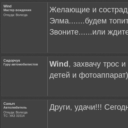
Wind
Желающие и сострада
Мастер вождения
Откуда: Вологда
Элма.......будем топи
Звоните......или ждите 
Сидорчук
Wind
, захвачу трос и 
Гуру автомобилистов
детей и фотоаппарат)
Саныч
Други, удачи!!! Сегод
Автолюбитель
Откуда: Вологда
ТС: УАЗ 31514