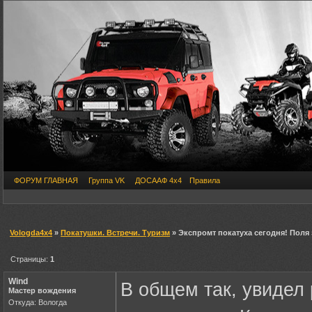
ФОРУМ ГЛАВНАЯ
Группа VK
ДОСААФ 4х4
Правила
Vologda4x4
»
Покатушки. Встречи. Туризм
» Экспромт покатуха сегодня! Поля
Страницы:
1
Wind
В общем так, увидел
Мастер вождения
Откуда: Вологда