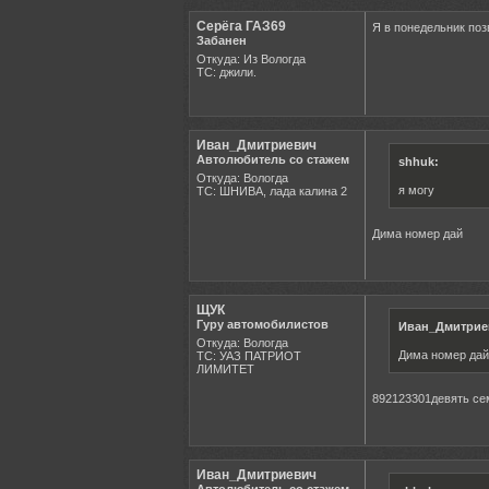
Серёга ГАЗ69
Я в понедельник по
Забанен
Откуда: Из Вологда
ТС: джили.
Иван_Дмитриевич
Автолюбитель со стажем
shhuk:
Откуда: Вологда
я могу
ТС: ШНИВА, лада калина 2
Дима номер дай
ЩУК
Гуру автомобилистов
Иван_Дмитрие
Откуда: Вологда
Дима номер дай
ТС: УАЗ ПАТРИОТ
ЛИМИТЕТ
892123301девять се
Иван_Дмитриевич