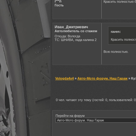
r**n
Красить полностью 
Гость
Иван_Дмитриевич
Автолюбитель со стажем
raven:
Откуда: Вологда
Красить полнос
ТС: ШНИВА, лада калина 2
Всю полностью.
Vologda4x4
»
Авто-Мото форум. Наш Гараж
» Ку
0 чел. читают эту тему (гостей: 0, пользователей: 0
Перейти на форум