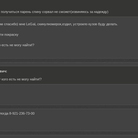
е получиться парень спину сорвал не сможет(извиняюсь за надежду)
том спасибо) мне LeGaL скинулномерок,ездил, устроило кузов буду делать.
ти покраску
 есть не могу найти!?
вич:
кого есть не могу найти!?
огда 8-921-236-73-00