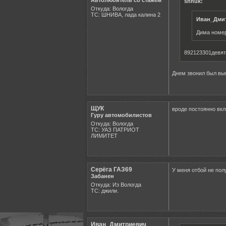
Автолюбитель со стажем
shhuk:
Откуда: Вологда
ТС: ШНИВА, лада калина 2
Иван_Дми
Дима номе
892123301девят
Днем звонил был вы
ЩУК
вроде постоянно вк
Гуру автомобилистов
Откуда: Вологда
ТС: УАЗ ПАТРИОТ
ЛИМИТЕТ
Серёга ГАЗ69
У меня отбой не пол
Забанен
Откуда: Из Вологда
ТС: джили.
Иван_Дмитриевич