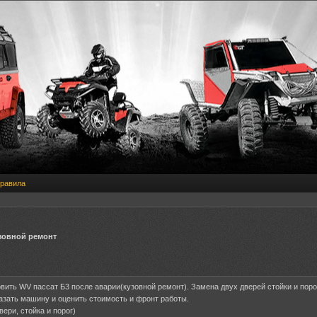
равила
зовной ремонт
вить WV пассат Б3 после аварии(кузовной ремонт). Замена двух дверей стойки и поро
азать машину и оценить стоимость и фронт работы.
ери, стойка и порог)