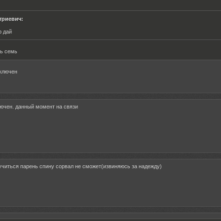
триевич:
р дай
ь семь
ключен
лючен. данный момент на связи
учиться парень спину сорвал не сможет(извиняюсь за надежду)