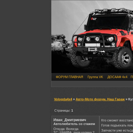
ФОРУМ ГЛАВНАЯ
Группа VK
ДОСААФ 4х4
П
Vologda4x4
»
Авто-Мото форум. Наш Гараж
» Ку
Страницы:
1
Иван_Дмитриевич
Кто сможет восстано
Автолюбитель со стажем
Готов подъехать пок
Откуда: Вологда
Запчасти уже есть(дв
ТС: ШНИВА, лада калина 2