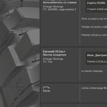
Автолюбитель со стажем
Серёга ГАЗ69:
Откуда: Вологда
У меня отбой н
ТС: ШНИВА, лада калина 2
Хоть и узнал и на э
Теперь осталось най
Номер LeGaLа у кого
Евгений УАЗист
Мастер вождения
Иван_Дмитрие
Откуда: Вологда
Номер LeGaLа у 
ТС: Уаз
в списке помощи
г***ч
LeGaL Александр Вол
Гость