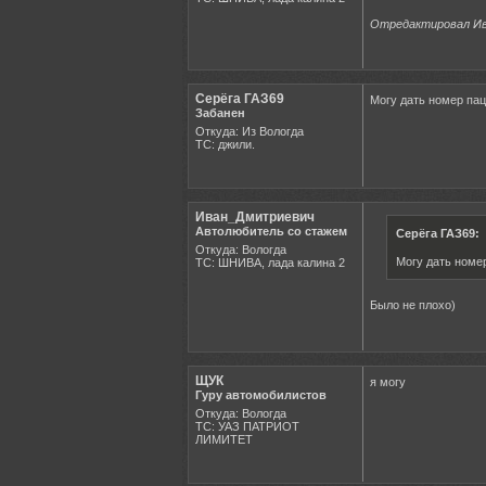
Отредактировал Ива
Серёга ГАЗ69
Могу дать номер пац
Забанен
Откуда: Из Вологда
ТС: джили.
Иван_Дмитриевич
Автолюбитель со стажем
Серёга ГАЗ69:
Откуда: Вологда
Могу дать номе
ТС: ШНИВА, лада калина 2
Было не плохо)
ЩУК
я могу
Гуру автомобилистов
Откуда: Вологда
ТС: УАЗ ПАТРИОТ
ЛИМИТЕТ