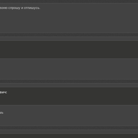
звоню спрошу и отпишусь.
вич:
мь