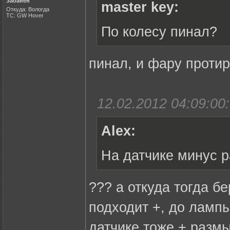
Забанен
master key:
Откуда: Вологда
ТС: GW Hover
По колесу пинал?
пинал, и фару протира
12.02.2012 04:09:00:
Alex:
На датчике минус 
??? а откуда тогда б
подходит +, до лампы
датчике тоже + размы