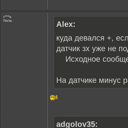
г***ч
Гость
Alex:
куда девался +, ес
датчик зх уже не п
Исходное сообщ
На датчике минус 
adgolov35: