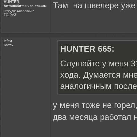
HUNTER
Там на швелере уже 
Автолюбитель со стажем
Откуда: Анапский я
ТС: УАЗ
г***ч
Гость
HUNTER 665:
Слушайте у меня 31
хода. Думается мне 
аналогичным послед
у меня тоже не горел
два месяца работал н