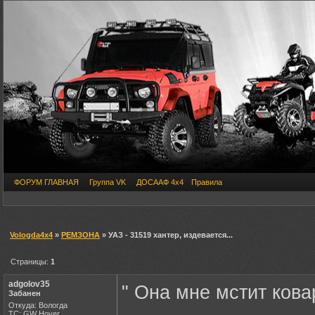
ФОРУМ ГЛАВНАЯ
Группа VK
ДОСААФ 4х4
Правила
Vologda4x4
»
РЕМЗОНА
» УАЗ - 31519 хантер, издевается...
Страницы:
1
adgolov35
" Она мне мстит кова
Забанен
Откуда: Вологда
ТС: GW Hover