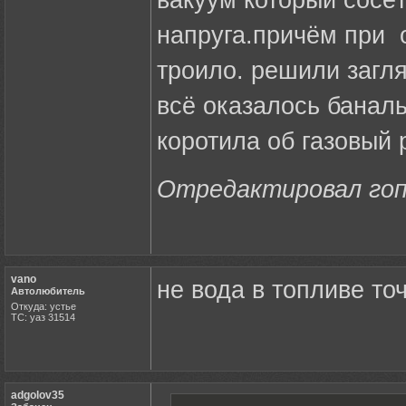
вакуум который сосёт
напруга.причём при 
троило. решили загля
всё оказалось баналь
коротила об газовый 
Отредактировал гопа
vano
не вода в топливе точ
Автолюбитель
Откуда: устье
ТС: уаз 31514
adgolov35