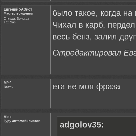
Евгений УАЗист
было такое, когда на
Мастер вождения
Откуда: Вологда
ТС: Уаз
Чихал в карб, пердел
весь бенз, залил дру
Отредактировал Евге
M***
ета не моя фраза
Гость
Alex
Гуру автомобилистов
adgolov35: