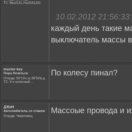
ТС: Ваз2121,Уаз3151201
10.02.2012 21:56:33:
каждый день такие м
выключатель массы в
master key
По колесу пинал?
Пора Лечиться
Откуда: 59°13'с.ш.39°54'в.д.
ТС: 4-х колесный....
ДЖиН
Массоые провода и и
Автолюбитель со стажем
Откуда: Череповец