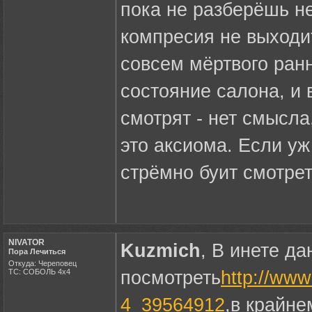
пока не разберёшь не
компресия не выходит
совсем мёртвого ранн
состояние салона, и
смотрят - нет смысла
это аксиома. Если у
стрёмно буит смотрет
NIVATOR
Kuzmich
, В инете да
Пора Лечиться
Откуда: Череповец
ТС: СОБОЛЬ 4х4
посмотреть
http://www
4_39564912
,в крайне