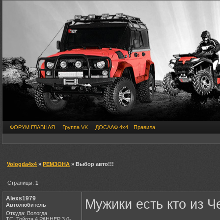
ФОРУМ ГЛАВНАЯ
Группа VK
ДОСААФ 4х4
Правила
Vologda4x4
»
РЕМЗОНА
» Выбор авто!!!
Страницы:
1
Alexs1979
Мужики есть кто из 
Автолюбитель
Откуда: Вологда
ТС: Тойота 4 РАННЕР 3.0-