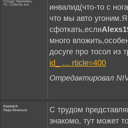
Откуда: Череповец
ТС: СОБОЛЬ 4х4
инвалид(что-то с ног
что мы авто угоним.Я
сфоткать,если
Alexs1
много вложить,особен
досуге про тосол из 
id_ … rticle=400
Отредактировал NIVA
Kuzmich
С трудом представля
Пора Лечиться
знакомо, тут может т