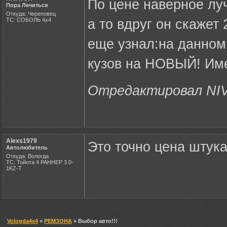
По цене наверное лу
Пора Лечиться
Откуда: Череповец
ТС: СОБОЛЬ 4х4
а то вдруг он скажет 
еще узнал:на данном
кузов на НОВЫЙ! Име
Отредактировал NIVA
Alexs1979
Это точно цена штука
Автолюбитель
Откуда: Вологда
ТС: Тойота 4 РАННЕР 3.0-
1KZ-T
Vologda4x4
»
РЕМЗОНА
» Выбор авто!!!