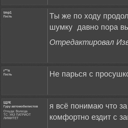
tmp1
Ты же по ходу продо
Гость
шумку давно пора вык
Отредактировал Изво
r**n
Не парься с просушко
Гость
ЩУК
я всё понимаю что за
Гуру автомобилистов
Откуда: Вологда
ТС: УАЗ ПАТРИОТ
комфортно ездит с з
ЛИМИТЕТ