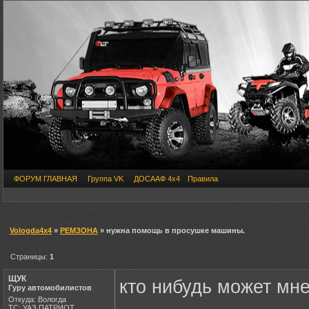
ФОРУМ ГЛАВНАЯ
Группа VK
ДОСААФ 4х4
Правила
Vologda4x4
»
РЕМЗОНА
» нужна помощь в просушке машины.
Страницы:
1
ЩУК
кто нибудь может мн
Гуру автомобилистов
Откуда: Вологда
ТС: УАЗ ПАТРИОТ