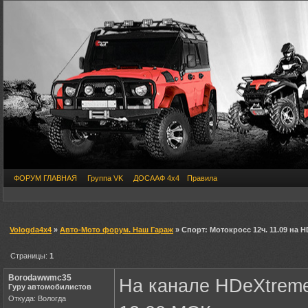
ФОРУМ ГЛАВНАЯ
Группа VK
ДОСААФ 4х4
Правила
Vologda4x4
»
Авто-Мото форум. Наш Гараж
» Спорт: Мотокросс 12ч. 11.09 на 
Страницы:
1
Borodawwmc35
На канале HDeXtreme
Гуру автомобилистов
Откуда: Вологда