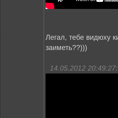
Легал, тебе видюху 
заиметь??)))
14.05.2012 20:49:27: