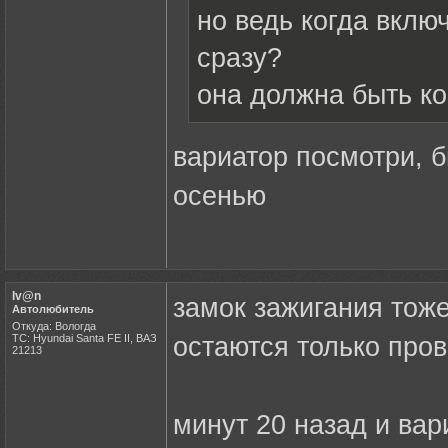
но ведь когда вклю
сразу?
она должна быть ко
вариатор посмотри, 
осенью
Iv@n
замок зажигания тоже
Автолюбитель
Откуда: Вологда
ТС: Hyundai Santa FE II, ВАЗ
остаются только пров
21213
минут 20 назад и вар