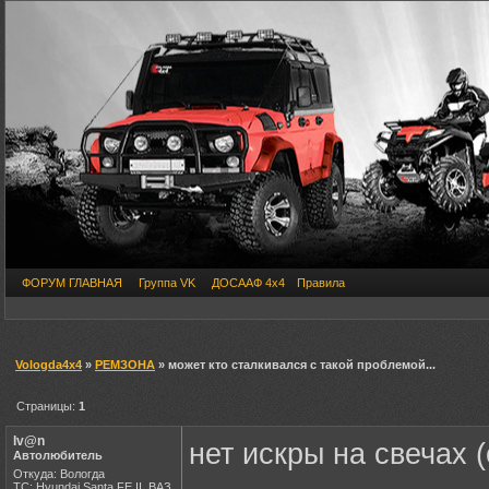
ФОРУМ ГЛАВНАЯ
Группа VK
ДОСААФ 4х4
Правила
Vologda4x4
»
РЕМЗОНА
» может кто сталкивался с такой проблемой...
Страницы:
1
Iv@n
нет искры на свечах 
Автолюбитель
Откуда: Вологда
ТС: Hyundai Santa FE II, ВАЗ