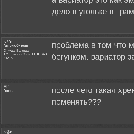
а вариатор это как э
дело в угольке в трамб
Iv@n
проблема в том что м
Автолюбитель
Откуда: Вологда
ТС: Hyundai Santa FE II, ВАЗ
бегунком, вариатор 
21213
M***
после чего такая хре
Гость
поменять???
Iv@n