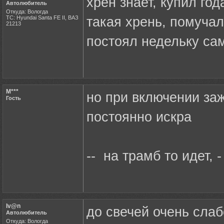
хрен знает, купил го
Автолюбитель
Откуда: Вологда
ТС: Hyundai Santa FE II, ВАЗ
такая хрень, помучал
21213
постоял недельку сам
M***
но при включении заж
Гость
постоянно искра
-- на трамб то идет, 
Iv@n
до свечей очень слаб
Автолюбитель
Откуда: Вологда