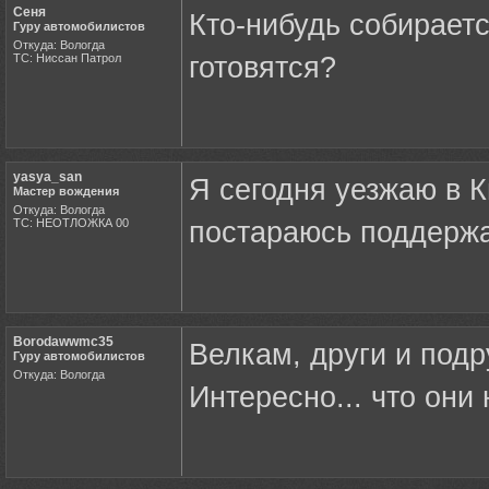
Сеня
Кто-нибудь собирает
Гуру автомобилистов
Откуда: Вологда
ТС: Ниссан Патрол
готовятся?
yasya_san
Я сегодня уезжаю в К
Мастер вождения
Откуда: Вологда
ТС: НЕОТЛОЖКА 00
постараюсь поддержа
Borodawwmc35
Велкам, други и подруг
Гуру автомобилистов
Откуда: Вологда
Интересно... что они 