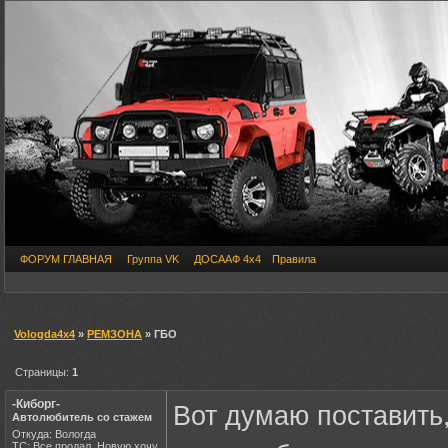
ФОРУМ ГЛАВНАЯ
Группа VK
ДОСААФ 4х4
Правила
Vologda4x4
»
РЕМЗОНА
» ГБО
Страницы:
1
-Киборг-
Вот думаю поставить,
Автолюбитель со стажем
Откуда: Вологда
ТС: Все продал. Новую хочу