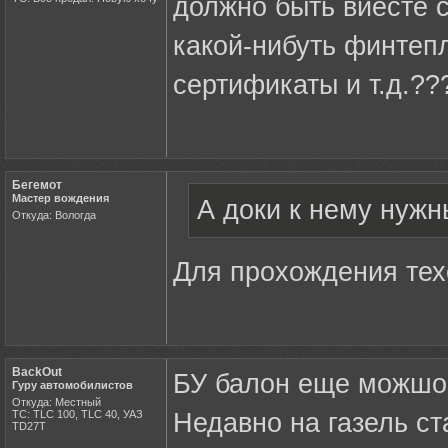
должно быть виесте с
какой-нибуть финтеп
сертификаты и т.д.??
Бегемот
Мастер вождения
А доки к нему нужн
Откуда: Вологда
Для прохождения тех
BackOut
БУ балон еще можшо в
Гуру автомобилистов
Откуда: Местный
ТС: TLC 100, TLC 40, УАЗ
Недавно на газель ст
ТD27Т