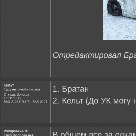
Отредактировал Брат
Кельт
1. Братан
Гуру автомобилистов
Откуда: Вологда
ТС: ИЖ П5,
2. Кельт (До УК могу
ВАЗ-21213(R.I.P.), ВАЗ-2121
Vologda4x4.ru
В общем все за елкам
Клуб Вологда 4х4