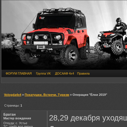
ФОРУМ ГЛАВНАЯ
Группа VK
ДОСААФ 4х4
Правила
Vologda4x4
»
Покатушки. Встречи. Туризм
» Операция "Ёлки 2019"
Страницы:
1
Братан
28,29 декабря уходящ
Мастер вождения
Откуда: с. Устье
ТС: грейт вол дирыч