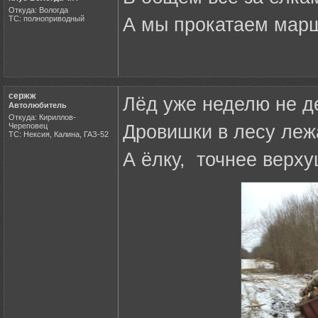
Откуда: Вологда
ТС: полноприводный
А мы прокатаем марш
сержж
Лёд уже неделю не д
Автолюбитель
Откуда: Кириллов-
Череповец
Дровишки в лесу леж
ТС: Нексия, Калина, ГАЗ-52
А ёлку, точнее верху