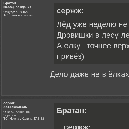
Братан
Мастер вождения
сержж:
Откуда: с. Устье
ТС: грейт вол дирыч
Лёд уже неделю не 
Дровишки в лесу л
А ёлку, точнее вер
привёз)
Дело даже не в ёлках,
сержж
Автолюбитель
Братан:
Откуда: Кириллов-
Череповец
ТС: Нексия, Калина, ГАЗ-52
сержж: