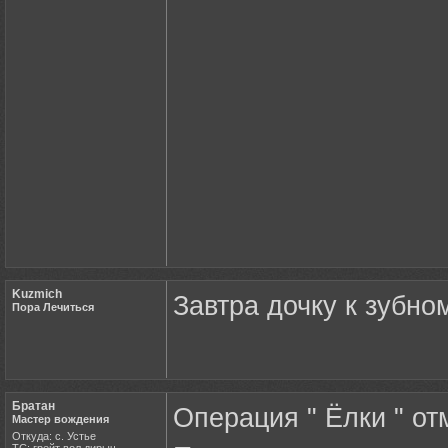
Kuzmich
Завтра дочку к зубно
Пора Лечиться
Братан
Операция " Ёлки " от
Мастер вождения
Откуда: с. Устье
ТС: грейт вол дирыч