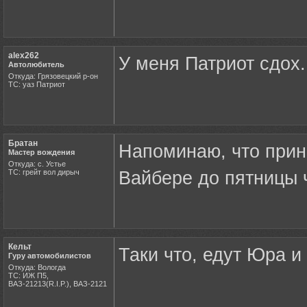
alex262
У меня Патриот сдох.
Автолюбитель
Откуда: Грязовецкий р-он
ТС: уаз Патриот
Братан
Напоминаю, что прин
Мастер вождения
Откуда: с. Устье
ТС: грейт вол дирыч
Вайбере до пятницы 
Кельт
Таки что, едут Юра и
Гуру автомобилистов
Откуда: Вологда
ТС: ИЖ П5,
ВАЗ-21213(R.I.P.), ВАЗ-2121