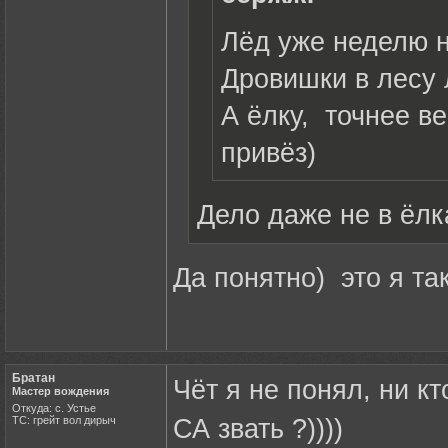
Лёд уже неделю н
Дровишки в лесу
А ёлку, точнее в
привёз)
Дело даже не в ёлка
Да понятно) это я та
Братан
Чёт я не понял, ни к
Мастер вождения
Откуда: с. Устье
ТС: грейт вол дирыч
СА звать ?))))