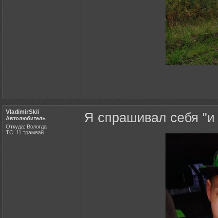
VladimirSkii
Я спрашивал себя "и 
Автолюбитель
Откуда: Вологда
ТС: 11 трамвай