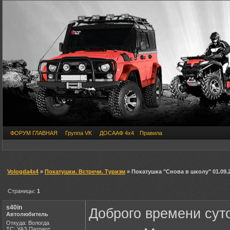
ФОРУМ ГЛАВНАЯ
Группа VK
ДОСААФ 4х4
Правила
Vologda4x4
»
Покатушки. Встречи. Туризм
» Покатушка "Снова в школу" 01.09.
Страницы:
1
s40in
Доброго времени сут
Автолюбитель
Откуда: Вологда
ТС: УАЗ Патриот