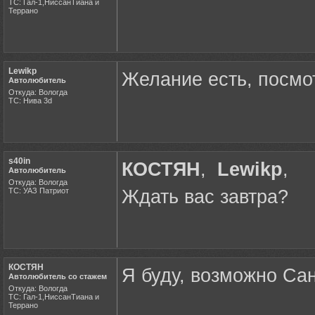
ТС: Гал-1,НиссанТиана и
Террано
Lewikp
Желание есть, посмо
Автолюбитель
Откуда: Вологда
ТС: Нива 3d
s40in
КОСТЯН
,
Lewikp
,
Автолюбитель
Откуда: Вологда
ТС: УАЗ Патриот
Ждать вас завтра?
КОСТЯН
Я буду, возможно Са
Автолюбитель со стажем
Откуда: Вологда
ТС: Гал-1,НиссанТиана и
Террано