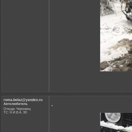
roma.belaz@yandex.ru
.
Автолюбитель
Откуда: Черповец
ТС: Н.И.В.А. 3D