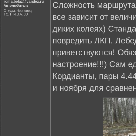
roma.belaz@yandex.ru
Сложность маршрута 
Автолюбитель
Откуда: Черповец
ТС: Н.И.В.А. 3D
все зависит от велич
диких колеях) Станда
повредить ЛКП. Лебед
приветствуются! Обя
настроение!!!) Сам е
Кордианты, пары 4.4
и ноября для сравнен