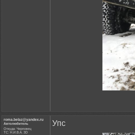
roma.belaz@yandex.ru
Упс
Автолюбитель
Откуда: Черповец
ТС: Н.И.В.А. 3D