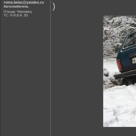
roma.belaz@yandex.ru
)
Автолюбитель
Откуда: Черповец
ТС: Н.И.В.А. 3D