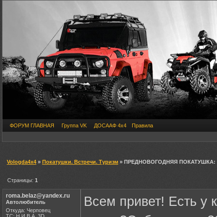
ФОРУМ ГЛАВНАЯ
Группа VK
ДОСААФ 4х4
Правила
Vologda4x4
»
Покатушки. Встречи. Туризм
» ПРЕДНОВОГОДНЯЯ ПОКАТУШКА: Чер
Страницы:
1
roma.belaz@yandex.ru
Всем привет! Есть у 
Автолюбитель
Откуда: Черповец
ТС: Н.И.В.А. 3D