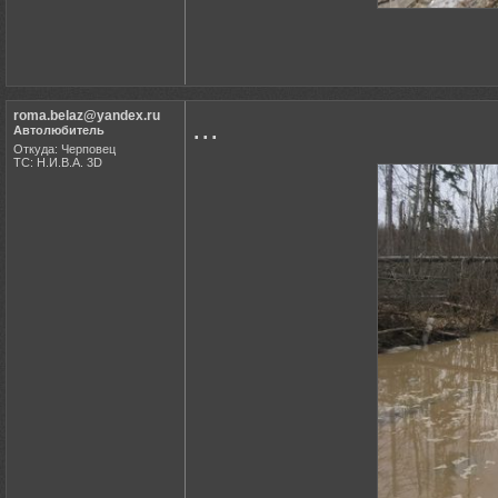
roma.belaz@yandex.ru
...
Автолюбитель
Откуда: Черповец
ТС: Н.И.В.А. 3D