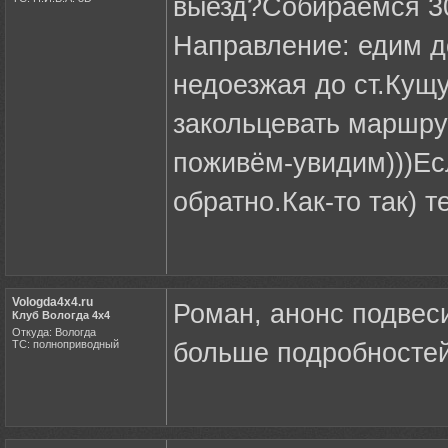
выезд?Собираемся 30
Направление: едим д
недоезжая до ст.Кущу
закольцевать маршрут
поживём-увидим)))Ес
обратно.Как-то так) 
Vologda4x4.ru
Роман, анонс подвеси
Клуб Вологда 4х4
Откуда: Вологда
ТС: полноприводный
больше подробностей.