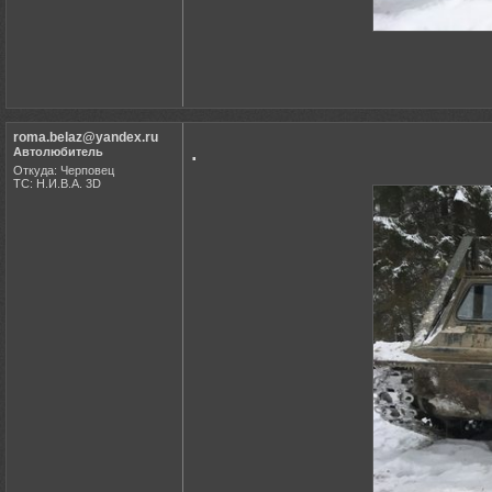
roma.belaz@yandex.ru
.
Автолюбитель
Откуда: Черповец
ТС: Н.И.В.А. 3D