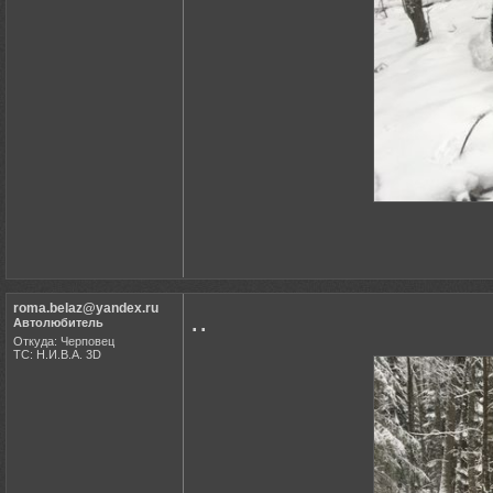
roma.belaz@yandex.ru
..
Автолюбитель
Откуда: Черповец
ТС: Н.И.В.А. 3D