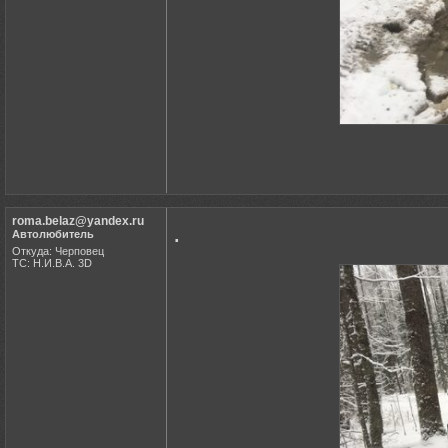
roma.belaz@yandex.ru
.
Автолюбитель
Откуда: Черповец
ТС: Н.И.В.А. 3D