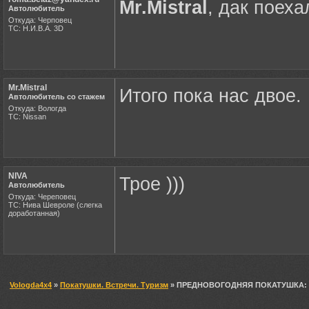
Mr.Mistral
, дак поеха
Автолюбитель
Откуда: Черповец
ТС: Н.И.В.А. 3D
Mr.Mistral
Итого пока нас двое.
Автолюбитель со стажем
Откуда: Вологда
ТС: Nissan
NIVA
Трое )))
Автолюбитель
Откуда: Череповец
ТС: Нива Шевроле (слегка
доработанная)
Vologda4x4
»
Покатушки. Встречи. Туризм
» ПРЕДНОВОГОДНЯЯ ПОКАТУШКА: Чер