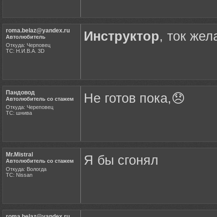
roma.belaz@yandex.ru
Инструктор
, ток же
Автолюбитель
Откуда: Черповец
ТС: Н.И.В.А. 3D
Пандовод
Не готов пока,😞
Автолюбитель со стажем
Откуда: Череповец
ТС: шнива
Mr.Mistral
Я бы сгонял
Автолюбитель со стажем
Откуда: Вологда
ТС: Nissan
roma.belaz@yandex.ru