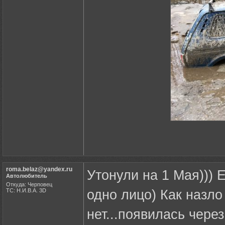
roma.belaz@yandex.ru
Утонули на 1 Мая))) 
Автолюбитель
Откуда: Черповец
ТС: Н.И.В.А. 3D
одно лицо) Как назло
нет...появилась чере